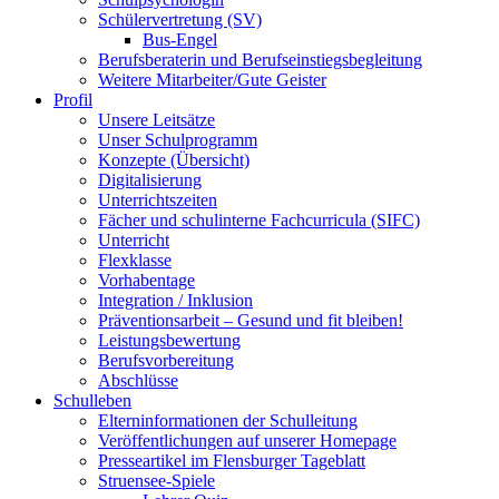
Schülervertretung (SV)
Bus-Engel
Berufsberaterin und Berufseinstiegsbegleitung
Weitere Mitarbeiter/Gute Geister
Profil
Unsere Leitsätze
Unser Schulprogramm
Konzepte (Übersicht)
Digitalisierung
Unterrichtszeiten
Fächer und schulinterne Fachcurricula (SIFC)
Unterricht
Flexklasse
Vorhabentage
Integration / Inklusion
Präventionsarbeit – Gesund und fit bleiben!
Leistungsbewertung
Berufsvorbereitung
Abschlüsse
Schulleben
Elterninformationen der Schulleitung
Veröffentlichungen auf unserer Homepage
Presseartikel im Flensburger Tageblatt
Struensee-Spiele