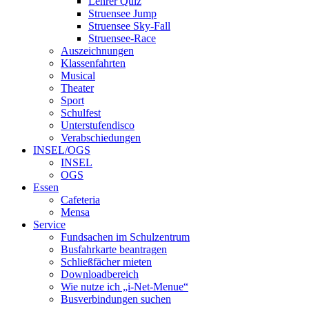
Lehrer Quiz
Struensee Jump
Struensee Sky-Fall
Struensee-Race
Auszeichnungen
Klassenfahrten
Musical
Theater
Sport
Schulfest
Unterstufendisco
Verabschiedungen
INSEL/OGS
INSEL
OGS
Essen
Cafeteria
Mensa
Service
Fundsachen im Schulzentrum
Busfahrkarte beantragen
Schließfächer mieten
Downloadbereich
Wie nutze ich „i-Net-Menue“
Busverbindungen suchen