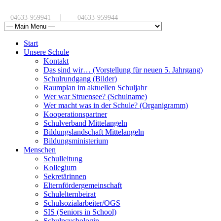
|
04633-959941
04633-959944
Start
Unsere Schule
Kontakt
Das sind wir… (Vorstellung für neuen 5. Jahrgang)
Schulrundgang (Bilder)
Raumplan im aktuellen Schuljahr
Wer war Struensee? (Schulname)
Wer macht was in der Schule? (Organigramm)
Kooperationspartner
Schulverband Mittelangeln
Bildungslandschaft Mittelangeln
Bildungsministerium
Menschen
Schulleitung
Kollegium
Sekretärinnen
Elternfördergemeinschaft
Schulelternbeirat
Schulsozialarbeiter/OGS
SIS (Seniors in School)
Schulpsychologin