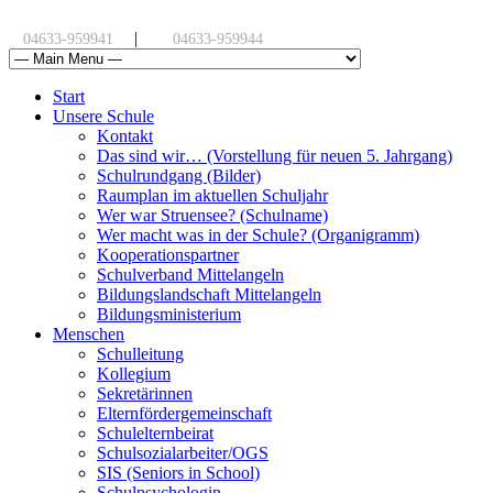
|
04633-959941
04633-959944
Start
Unsere Schule
Kontakt
Das sind wir… (Vorstellung für neuen 5. Jahrgang)
Schulrundgang (Bilder)
Raumplan im aktuellen Schuljahr
Wer war Struensee? (Schulname)
Wer macht was in der Schule? (Organigramm)
Kooperationspartner
Schulverband Mittelangeln
Bildungslandschaft Mittelangeln
Bildungsministerium
Menschen
Schulleitung
Kollegium
Sekretärinnen
Elternfördergemeinschaft
Schulelternbeirat
Schulsozialarbeiter/OGS
SIS (Seniors in School)
Schulpsychologin