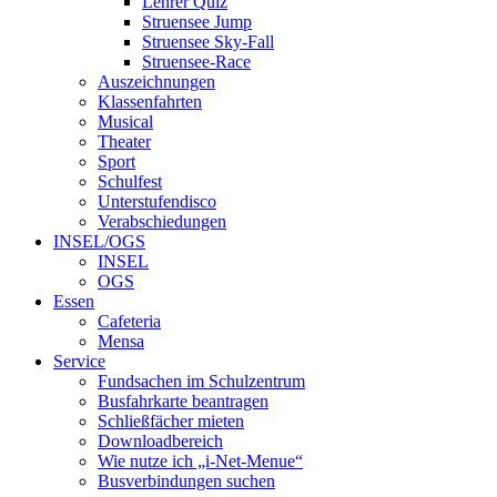
Lehrer Quiz
Struensee Jump
Struensee Sky-Fall
Struensee-Race
Auszeichnungen
Klassenfahrten
Musical
Theater
Sport
Schulfest
Unterstufendisco
Verabschiedungen
INSEL/OGS
INSEL
OGS
Essen
Cafeteria
Mensa
Service
Fundsachen im Schulzentrum
Busfahrkarte beantragen
Schließfächer mieten
Downloadbereich
Wie nutze ich „i-Net-Menue“
Busverbindungen suchen