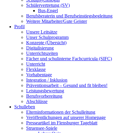
Schülervertretung (SV)
Bus-Engel
Berufsberaterin und Berufseinstiegsbegleitung
Weitere Mitarbeiter/Gute Geister
Profil
Unsere Leitsätze
Unser Schulprogramm
Konzepte (Übersicht)
Digitalisierung
Unterrichtszeiten
Fächer und schulinterne Fachcurricula (SIFC)
Unterricht
Flexklasse
Vorhabentage
Integration / Inklusion
Präventionsarbeit – Gesund und fit bleiben!
Leistungsbewertung
Berufsvorbereitung
Abschlüsse
Schulleben
Elterninformationen der Schulleitung
Veröffentlichungen auf unserer Homepage
Presseartikel im Flensburger Tageblatt
Struensee-Spiele