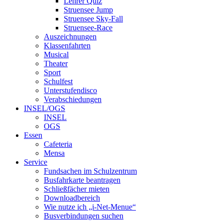
Lehrer Quiz
Struensee Jump
Struensee Sky-Fall
Struensee-Race
Auszeichnungen
Klassenfahrten
Musical
Theater
Sport
Schulfest
Unterstufendisco
Verabschiedungen
INSEL/OGS
INSEL
OGS
Essen
Cafeteria
Mensa
Service
Fundsachen im Schulzentrum
Busfahrkarte beantragen
Schließfächer mieten
Downloadbereich
Wie nutze ich „i-Net-Menue“
Busverbindungen suchen