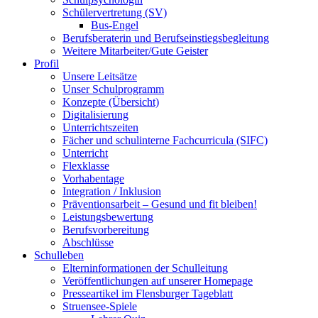
Schülervertretung (SV)
Bus-Engel
Berufsberaterin und Berufseinstiegsbegleitung
Weitere Mitarbeiter/Gute Geister
Profil
Unsere Leitsätze
Unser Schulprogramm
Konzepte (Übersicht)
Digitalisierung
Unterrichtszeiten
Fächer und schulinterne Fachcurricula (SIFC)
Unterricht
Flexklasse
Vorhabentage
Integration / Inklusion
Präventionsarbeit – Gesund und fit bleiben!
Leistungsbewertung
Berufsvorbereitung
Abschlüsse
Schulleben
Elterninformationen der Schulleitung
Veröffentlichungen auf unserer Homepage
Presseartikel im Flensburger Tageblatt
Struensee-Spiele