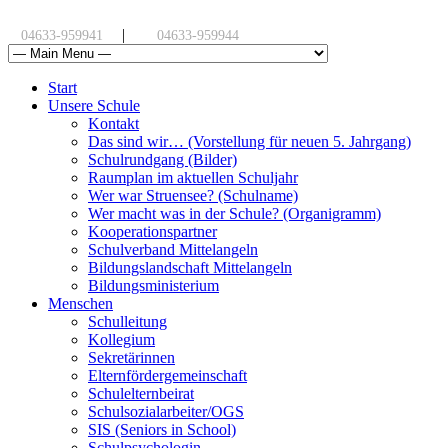
|
04633-959941
04633-959944
Start
Unsere Schule
Kontakt
Das sind wir… (Vorstellung für neuen 5. Jahrgang)
Schulrundgang (Bilder)
Raumplan im aktuellen Schuljahr
Wer war Struensee? (Schulname)
Wer macht was in der Schule? (Organigramm)
Kooperationspartner
Schulverband Mittelangeln
Bildungslandschaft Mittelangeln
Bildungsministerium
Menschen
Schulleitung
Kollegium
Sekretärinnen
Elternfördergemeinschaft
Schulelternbeirat
Schulsozialarbeiter/OGS
SIS (Seniors in School)
Schulpsychologin