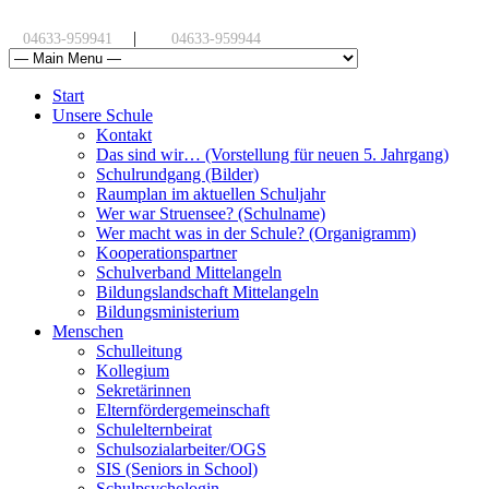
|
04633-959941
04633-959944
Start
Unsere Schule
Kontakt
Das sind wir… (Vorstellung für neuen 5. Jahrgang)
Schulrundgang (Bilder)
Raumplan im aktuellen Schuljahr
Wer war Struensee? (Schulname)
Wer macht was in der Schule? (Organigramm)
Kooperationspartner
Schulverband Mittelangeln
Bildungslandschaft Mittelangeln
Bildungsministerium
Menschen
Schulleitung
Kollegium
Sekretärinnen
Elternfördergemeinschaft
Schulelternbeirat
Schulsozialarbeiter/OGS
SIS (Seniors in School)
Schulpsychologin