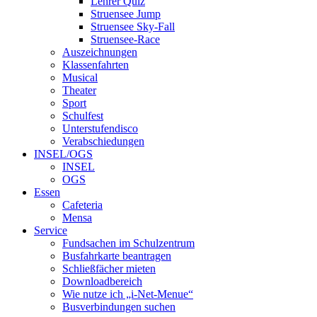
Lehrer Quiz
Struensee Jump
Struensee Sky-Fall
Struensee-Race
Auszeichnungen
Klassenfahrten
Musical
Theater
Sport
Schulfest
Unterstufendisco
Verabschiedungen
INSEL/OGS
INSEL
OGS
Essen
Cafeteria
Mensa
Service
Fundsachen im Schulzentrum
Busfahrkarte beantragen
Schließfächer mieten
Downloadbereich
Wie nutze ich „i-Net-Menue“
Busverbindungen suchen