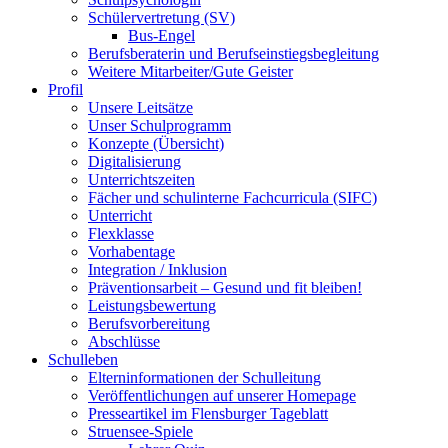
Schülervertretung (SV)
Bus-Engel
Berufsberaterin und Berufseinstiegsbegleitung
Weitere Mitarbeiter/Gute Geister
Profil
Unsere Leitsätze
Unser Schulprogramm
Konzepte (Übersicht)
Digitalisierung
Unterrichtszeiten
Fächer und schulinterne Fachcurricula (SIFC)
Unterricht
Flexklasse
Vorhabentage
Integration / Inklusion
Präventionsarbeit – Gesund und fit bleiben!
Leistungsbewertung
Berufsvorbereitung
Abschlüsse
Schulleben
Elterninformationen der Schulleitung
Veröffentlichungen auf unserer Homepage
Presseartikel im Flensburger Tageblatt
Struensee-Spiele