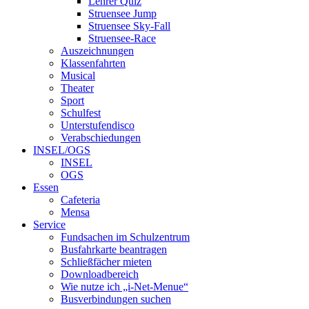
Lehrer Quiz
Struensee Jump
Struensee Sky-Fall
Struensee-Race
Auszeichnungen
Klassenfahrten
Musical
Theater
Sport
Schulfest
Unterstufendisco
Verabschiedungen
INSEL/OGS
INSEL
OGS
Essen
Cafeteria
Mensa
Service
Fundsachen im Schulzentrum
Busfahrkarte beantragen
Schließfächer mieten
Downloadbereich
Wie nutze ich „i-Net-Menue“
Busverbindungen suchen