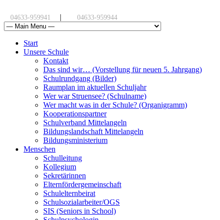
|
04633-959941
04633-959944
Start
Unsere Schule
Kontakt
Das sind wir… (Vorstellung für neuen 5. Jahrgang)
Schulrundgang (Bilder)
Raumplan im aktuellen Schuljahr
Wer war Struensee? (Schulname)
Wer macht was in der Schule? (Organigramm)
Kooperationspartner
Schulverband Mittelangeln
Bildungslandschaft Mittelangeln
Bildungsministerium
Menschen
Schulleitung
Kollegium
Sekretärinnen
Elternfördergemeinschaft
Schulelternbeirat
Schulsozialarbeiter/OGS
SIS (Seniors in School)
Schulpsychologin