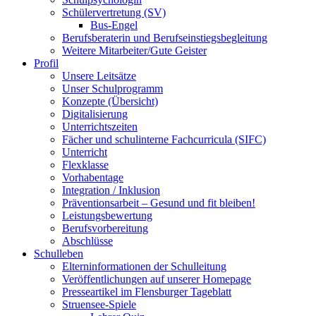
Schülervertretung (SV)
Bus-Engel
Berufsberaterin und Berufseinstiegsbegleitung
Weitere Mitarbeiter/Gute Geister
Profil
Unsere Leitsätze
Unser Schulprogramm
Konzepte (Übersicht)
Digitalisierung
Unterrichtszeiten
Fächer und schulinterne Fachcurricula (SIFC)
Unterricht
Flexklasse
Vorhabentage
Integration / Inklusion
Präventionsarbeit – Gesund und fit bleiben!
Leistungsbewertung
Berufsvorbereitung
Abschlüsse
Schulleben
Elterninformationen der Schulleitung
Veröffentlichungen auf unserer Homepage
Presseartikel im Flensburger Tageblatt
Struensee-Spiele