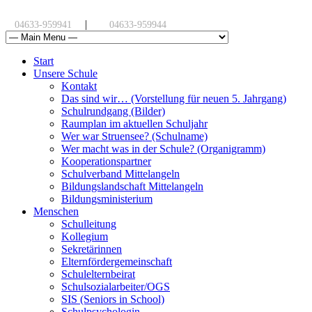
|
04633-959941
04633-959944
Start
Unsere Schule
Kontakt
Das sind wir… (Vorstellung für neuen 5. Jahrgang)
Schulrundgang (Bilder)
Raumplan im aktuellen Schuljahr
Wer war Struensee? (Schulname)
Wer macht was in der Schule? (Organigramm)
Kooperationspartner
Schulverband Mittelangeln
Bildungslandschaft Mittelangeln
Bildungsministerium
Menschen
Schulleitung
Kollegium
Sekretärinnen
Elternfördergemeinschaft
Schulelternbeirat
Schulsozialarbeiter/OGS
SIS (Seniors in School)
Schulpsychologin