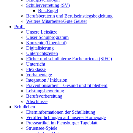
Schülervertretung (SV)
Bus-Engel
Berufsberaterin und Berufseinstiegsbegleitung
Weitere Mitarbeiter/Gute Geister
Profil
Unsere Leitsätze
Unser Schulprogramm
Konzepte (Übersicht)
Digitalisierung
Unterrichtszeiten
Fächer und schulinterne Fachcurricula (SIFC)
Unterricht
Flexklasse
Vorhabentage
Integration / Inklusion
Präventionsarbeit – Gesund und fit bleiben!
Leistungsbewertung
Berufsvorbereitung
Abschlüsse
Schulleben
Elterninformationen der Schulleitung
Veröffentlichungen auf unserer Homepage
Presseartikel im Flensburger Tageblatt
Struensee-Spiele