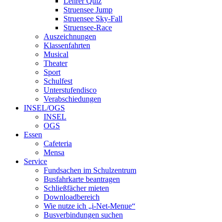
Lehrer Quiz
Struensee Jump
Struensee Sky-Fall
Struensee-Race
Auszeichnungen
Klassenfahrten
Musical
Theater
Sport
Schulfest
Unterstufendisco
Verabschiedungen
INSEL/OGS
INSEL
OGS
Essen
Cafeteria
Mensa
Service
Fundsachen im Schulzentrum
Busfahrkarte beantragen
Schließfächer mieten
Downloadbereich
Wie nutze ich „i-Net-Menue“
Busverbindungen suchen