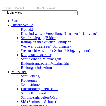
|
04633-959941
04633-959944
Start
Unsere Schule
Kontakt
Das sind wir… (Vorstellung für neuen 5. Jahrgang)
Schulrundgang (Bilder)
Raumplan im aktuellen Schuljahr
Wer war Struensee? (Schulname)
Wer macht was in der Schule? (Organigramm)
Kooperationspartner
Schulverband Mittelangeln
Bildungslandschaft Mittelangeln
Bildungsministerium
Menschen
Schulleitung
Kollegium
Sekretärinnen
Elternfördergemeinschaft
Schulelternbeirat
Schulsozialarbeiter/OGS
SIS (Seniors in School)
Schulpsychologin