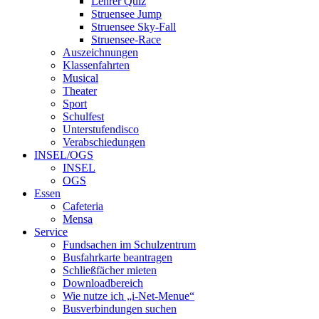
Lehrer Quiz
Struensee Jump
Struensee Sky-Fall
Struensee-Race
Auszeichnungen
Klassenfahrten
Musical
Theater
Sport
Schulfest
Unterstufendisco
Verabschiedungen
INSEL/OGS
INSEL
OGS
Essen
Cafeteria
Mensa
Service
Fundsachen im Schulzentrum
Busfahrkarte beantragen
Schließfächer mieten
Downloadbereich
Wie nutze ich „i-Net-Menue“
Busverbindungen suchen