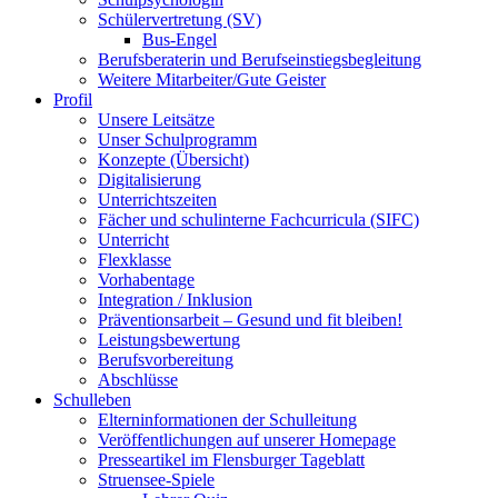
Schülervertretung (SV)
Bus-Engel
Berufsberaterin und Berufseinstiegsbegleitung
Weitere Mitarbeiter/Gute Geister
Profil
Unsere Leitsätze
Unser Schulprogramm
Konzepte (Übersicht)
Digitalisierung
Unterrichtszeiten
Fächer und schulinterne Fachcurricula (SIFC)
Unterricht
Flexklasse
Vorhabentage
Integration / Inklusion
Präventionsarbeit – Gesund und fit bleiben!
Leistungsbewertung
Berufsvorbereitung
Abschlüsse
Schulleben
Elterninformationen der Schulleitung
Veröffentlichungen auf unserer Homepage
Presseartikel im Flensburger Tageblatt
Struensee-Spiele