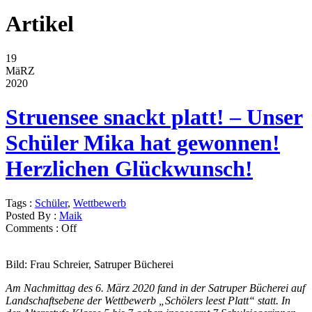
Artikel
19
MäRZ
2020
Struensee snackt platt! – Unser
Schüler Mika hat gewonnen!
Herzlichen Glückwunsch!
Tags :
Schüler
,
Wettbewerb
Posted By :
Maik
Comments :
Off
Bild: Frau Schreier, Satruper Bücherei
Am Nachmittag des 6. März 2020 fand in der Satruper Bücherei auf
Landschaftsebene der Wettbewerb „Schölers leest Platt“ statt. In