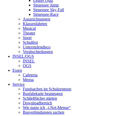
Lehrer Quiz
Struensee Jump
Struensee Sky-Fall
Struensee-Race
Auszeichnungen
Klassenfahrten
Musical
Theater
Sport
Schulfest
Unterstufendisco
Verabschiedungen
INSEL/OGS
INSEL
OGS
Essen
Cafeteria
Mensa
Service
Fundsachen im Schulzentrum
Busfahrkarte beantragen
Schließfächer mieten
Downloadbereich
Wie nutze ich „i-Net-Menue“
Busverbindungen suchen