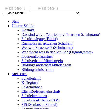
|
04633-959941
04633-959944
Start
Unsere Schule
Kontakt
Das sind wir… (Vorstellung für neuen 5. Jahrgang)
Schulrundgang (Bilder)
Raumplan im aktuellen Schuljahr
Wer war Struensee? (Schulname)
Wer macht was in der Schule? (Organigramm)
Kooperationspartner
Schulverband Mittelangeln
Bildungslandschaft Mittelangeln
Bildungsministerium
Menschen
Schulleitung
Kollegium
Sekretärinnen
Elternfördergemeinschaft
Schulelternbeirat
Schulsozialarbeiter/OGS
SIS (Seniors in School)
Schulpsychologin