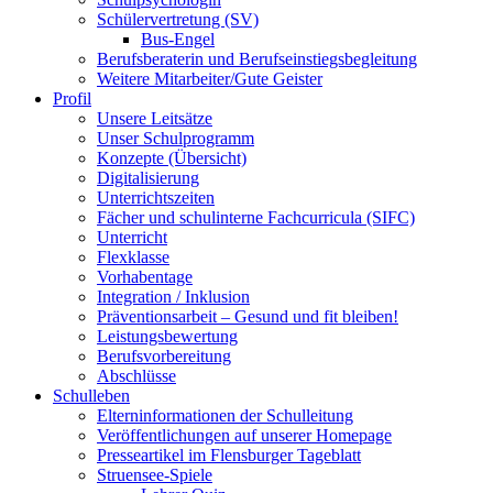
Schülervertretung (SV)
Bus-Engel
Berufsberaterin und Berufseinstiegsbegleitung
Weitere Mitarbeiter/Gute Geister
Profil
Unsere Leitsätze
Unser Schulprogramm
Konzepte (Übersicht)
Digitalisierung
Unterrichtszeiten
Fächer und schulinterne Fachcurricula (SIFC)
Unterricht
Flexklasse
Vorhabentage
Integration / Inklusion
Präventionsarbeit – Gesund und fit bleiben!
Leistungsbewertung
Berufsvorbereitung
Abschlüsse
Schulleben
Elterninformationen der Schulleitung
Veröffentlichungen auf unserer Homepage
Presseartikel im Flensburger Tageblatt
Struensee-Spiele