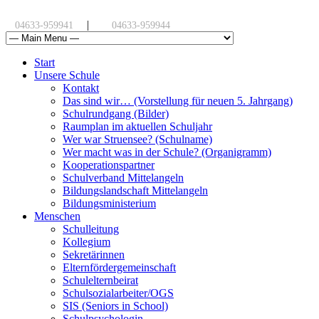
|
04633-959941
04633-959944
Start
Unsere Schule
Kontakt
Das sind wir… (Vorstellung für neuen 5. Jahrgang)
Schulrundgang (Bilder)
Raumplan im aktuellen Schuljahr
Wer war Struensee? (Schulname)
Wer macht was in der Schule? (Organigramm)
Kooperationspartner
Schulverband Mittelangeln
Bildungslandschaft Mittelangeln
Bildungsministerium
Menschen
Schulleitung
Kollegium
Sekretärinnen
Elternfördergemeinschaft
Schulelternbeirat
Schulsozialarbeiter/OGS
SIS (Seniors in School)
Schulpsychologin