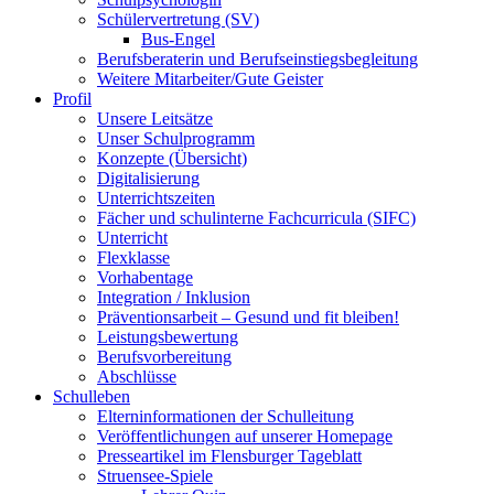
Schülervertretung (SV)
Bus-Engel
Berufsberaterin und Berufseinstiegsbegleitung
Weitere Mitarbeiter/Gute Geister
Profil
Unsere Leitsätze
Unser Schulprogramm
Konzepte (Übersicht)
Digitalisierung
Unterrichtszeiten
Fächer und schulinterne Fachcurricula (SIFC)
Unterricht
Flexklasse
Vorhabentage
Integration / Inklusion
Präventionsarbeit – Gesund und fit bleiben!
Leistungsbewertung
Berufsvorbereitung
Abschlüsse
Schulleben
Elterninformationen der Schulleitung
Veröffentlichungen auf unserer Homepage
Presseartikel im Flensburger Tageblatt
Struensee-Spiele