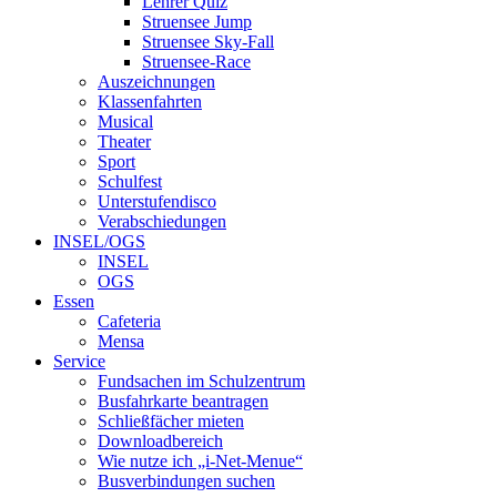
Lehrer Quiz
Struensee Jump
Struensee Sky-Fall
Struensee-Race
Auszeichnungen
Klassenfahrten
Musical
Theater
Sport
Schulfest
Unterstufendisco
Verabschiedungen
INSEL/OGS
INSEL
OGS
Essen
Cafeteria
Mensa
Service
Fundsachen im Schulzentrum
Busfahrkarte beantragen
Schließfächer mieten
Downloadbereich
Wie nutze ich „i-Net-Menue“
Busverbindungen suchen