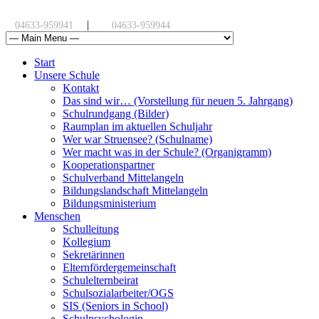
|
04633-959941
04633-959944
Start
Unsere Schule
Kontakt
Das sind wir… (Vorstellung für neuen 5. Jahrgang)
Schulrundgang (Bilder)
Raumplan im aktuellen Schuljahr
Wer war Struensee? (Schulname)
Wer macht was in der Schule? (Organigramm)
Kooperationspartner
Schulverband Mittelangeln
Bildungslandschaft Mittelangeln
Bildungsministerium
Menschen
Schulleitung
Kollegium
Sekretärinnen
Elternfördergemeinschaft
Schulelternbeirat
Schulsozialarbeiter/OGS
SIS (Seniors in School)
Schulpsychologin