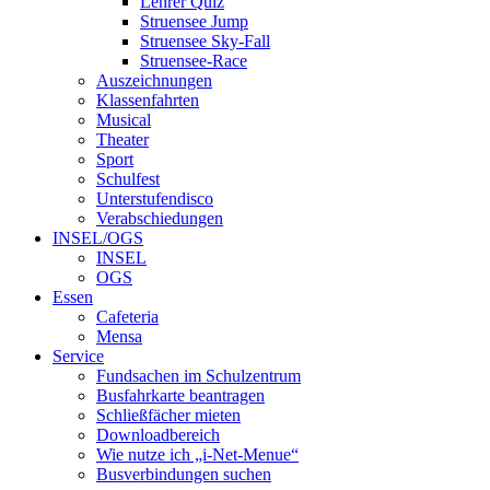
Lehrer Quiz
Struensee Jump
Struensee Sky-Fall
Struensee-Race
Auszeichnungen
Klassenfahrten
Musical
Theater
Sport
Schulfest
Unterstufendisco
Verabschiedungen
INSEL/OGS
INSEL
OGS
Essen
Cafeteria
Mensa
Service
Fundsachen im Schulzentrum
Busfahrkarte beantragen
Schließfächer mieten
Downloadbereich
Wie nutze ich „i-Net-Menue“
Busverbindungen suchen