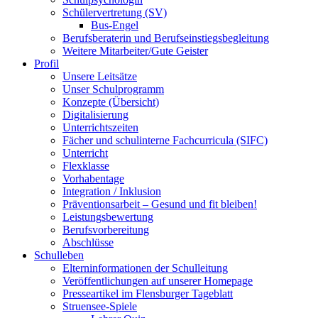
Schülervertretung (SV)
Bus-Engel
Berufsberaterin und Berufseinstiegsbegleitung
Weitere Mitarbeiter/Gute Geister
Profil
Unsere Leitsätze
Unser Schulprogramm
Konzepte (Übersicht)
Digitalisierung
Unterrichtszeiten
Fächer und schulinterne Fachcurricula (SIFC)
Unterricht
Flexklasse
Vorhabentage
Integration / Inklusion
Präventionsarbeit – Gesund und fit bleiben!
Leistungsbewertung
Berufsvorbereitung
Abschlüsse
Schulleben
Elterninformationen der Schulleitung
Veröffentlichungen auf unserer Homepage
Presseartikel im Flensburger Tageblatt
Struensee-Spiele