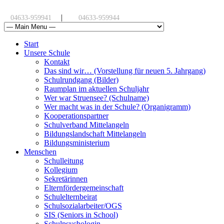
|
04633-959941
04633-959944
Start
Unsere Schule
Kontakt
Das sind wir… (Vorstellung für neuen 5. Jahrgang)
Schulrundgang (Bilder)
Raumplan im aktuellen Schuljahr
Wer war Struensee? (Schulname)
Wer macht was in der Schule? (Organigramm)
Kooperationspartner
Schulverband Mittelangeln
Bildungslandschaft Mittelangeln
Bildungsministerium
Menschen
Schulleitung
Kollegium
Sekretärinnen
Elternfördergemeinschaft
Schulelternbeirat
Schulsozialarbeiter/OGS
SIS (Seniors in School)
Schulpsychologin