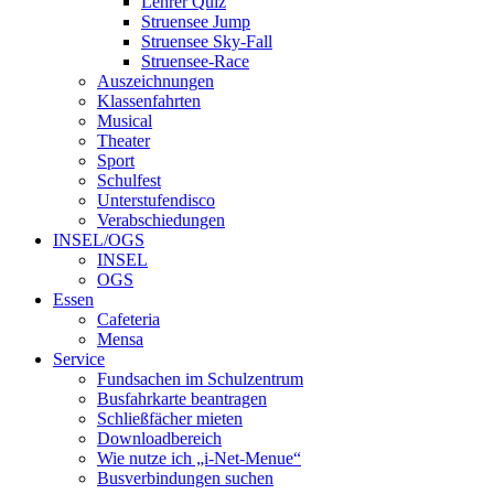
Lehrer Quiz
Struensee Jump
Struensee Sky-Fall
Struensee-Race
Auszeichnungen
Klassenfahrten
Musical
Theater
Sport
Schulfest
Unterstufendisco
Verabschiedungen
INSEL/OGS
INSEL
OGS
Essen
Cafeteria
Mensa
Service
Fundsachen im Schulzentrum
Busfahrkarte beantragen
Schließfächer mieten
Downloadbereich
Wie nutze ich „i-Net-Menue“
Busverbindungen suchen