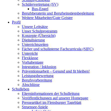
Schülervertretung (SV)
Bus-Engel
Berufsberaterin und Berufseinstiegsbegleitung
Weitere Mitarbeiter/Gute Geister
Profil
Unsere Leitsätze
Unser Schulprogramm
Konzepte (Übersicht)
Digitalisierung
Unterrichtszeiten
Fächer und schulinterne Fachcurricula (SIFC)
Unterricht
Flexklasse
Vorhabentage
Integration / Inklusion
Präventionsarbeit – Gesund und fit bleiben!
Leistungsbewertung
Berufsvorbereitung
Abschlüsse
Schulleben
Elterninformationen der Schulleitung
Veröffentlichungen auf unserer Homepage
Presseartikel im Flensburger Tageblatt
Struensee-Spiele