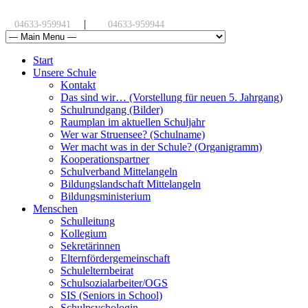
|
04633-959941
04633-959944
Start
Unsere Schule
Kontakt
Das sind wir… (Vorstellung für neuen 5. Jahrgang)
Schulrundgang (Bilder)
Raumplan im aktuellen Schuljahr
Wer war Struensee? (Schulname)
Wer macht was in der Schule? (Organigramm)
Kooperationspartner
Schulverband Mittelangeln
Bildungslandschaft Mittelangeln
Bildungsministerium
Menschen
Schulleitung
Kollegium
Sekretärinnen
Elternfördergemeinschaft
Schulelternbeirat
Schulsozialarbeiter/OGS
SIS (Seniors in School)
Schulpsychologin