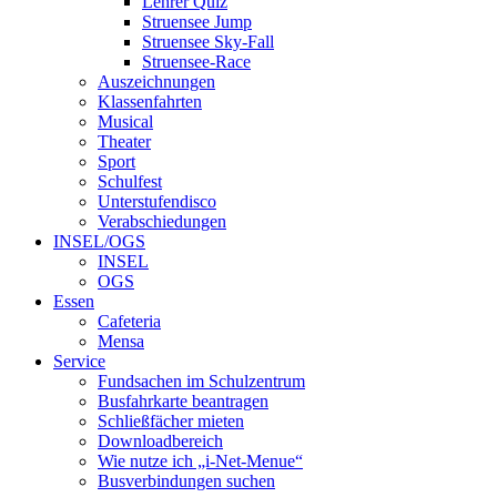
Lehrer Quiz
Struensee Jump
Struensee Sky-Fall
Struensee-Race
Auszeichnungen
Klassenfahrten
Musical
Theater
Sport
Schulfest
Unterstufendisco
Verabschiedungen
INSEL/OGS
INSEL
OGS
Essen
Cafeteria
Mensa
Service
Fundsachen im Schulzentrum
Busfahrkarte beantragen
Schließfächer mieten
Downloadbereich
Wie nutze ich „i-Net-Menue“
Busverbindungen suchen