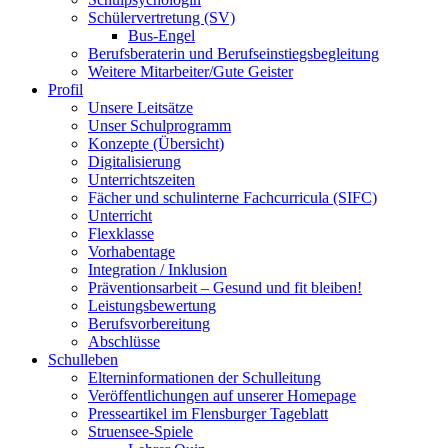
Schülervertretung (SV)
Bus-Engel
Berufsberaterin und Berufseinstiegsbegleitung
Weitere Mitarbeiter/Gute Geister
Profil
Unsere Leitsätze
Unser Schulprogramm
Konzepte (Übersicht)
Digitalisierung
Unterrichtszeiten
Fächer und schulinterne Fachcurricula (SIFC)
Unterricht
Flexklasse
Vorhabentage
Integration / Inklusion
Präventionsarbeit – Gesund und fit bleiben!
Leistungsbewertung
Berufsvorbereitung
Abschlüsse
Schulleben
Elterninformationen der Schulleitung
Veröffentlichungen auf unserer Homepage
Presseartikel im Flensburger Tageblatt
Struensee-Spiele