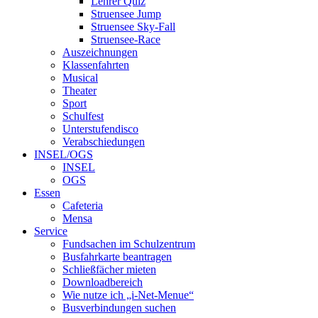
Lehrer Quiz
Struensee Jump
Struensee Sky-Fall
Struensee-Race
Auszeichnungen
Klassenfahrten
Musical
Theater
Sport
Schulfest
Unterstufendisco
Verabschiedungen
INSEL/OGS
INSEL
OGS
Essen
Cafeteria
Mensa
Service
Fundsachen im Schulzentrum
Busfahrkarte beantragen
Schließfächer mieten
Downloadbereich
Wie nutze ich „i-Net-Menue“
Busverbindungen suchen