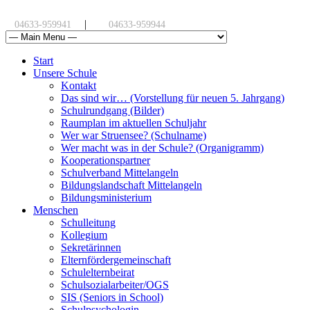
|
04633-959941
04633-959944
Start
Unsere Schule
Kontakt
Das sind wir… (Vorstellung für neuen 5. Jahrgang)
Schulrundgang (Bilder)
Raumplan im aktuellen Schuljahr
Wer war Struensee? (Schulname)
Wer macht was in der Schule? (Organigramm)
Kooperationspartner
Schulverband Mittelangeln
Bildungslandschaft Mittelangeln
Bildungsministerium
Menschen
Schulleitung
Kollegium
Sekretärinnen
Elternfördergemeinschaft
Schulelternbeirat
Schulsozialarbeiter/OGS
SIS (Seniors in School)
Schulpsychologin