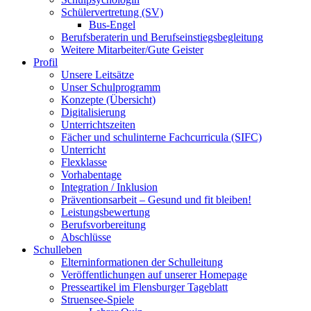
Schülervertretung (SV)
Bus-Engel
Berufsberaterin und Berufseinstiegsbegleitung
Weitere Mitarbeiter/Gute Geister
Profil
Unsere Leitsätze
Unser Schulprogramm
Konzepte (Übersicht)
Digitalisierung
Unterrichtszeiten
Fächer und schulinterne Fachcurricula (SIFC)
Unterricht
Flexklasse
Vorhabentage
Integration / Inklusion
Präventionsarbeit – Gesund und fit bleiben!
Leistungsbewertung
Berufsvorbereitung
Abschlüsse
Schulleben
Elterninformationen der Schulleitung
Veröffentlichungen auf unserer Homepage
Presseartikel im Flensburger Tageblatt
Struensee-Spiele