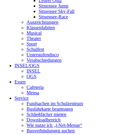
Lehrer Quiz
Struensee Jump
Struensee Sky-Fall
Struensee-Race
Auszeichnungen
Klassenfahrten
Musical
Theater
Sport
Schulfest
Unterstufendisco
Verabschiedungen
INSEL/OGS
INSEL
OGS
Essen
Cafeteria
Mensa
Service
Fundsachen im Schulzentrum
Busfahrkarte beantragen
Schließfächer mieten
Downloadbereich
Wie nutze ich „i-Net-Menue“
Busverbindungen suchen