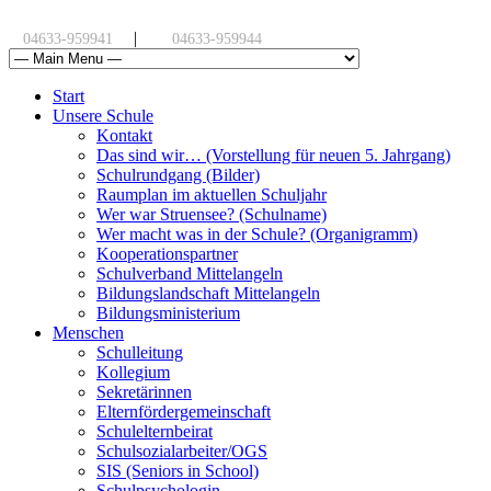
|
04633-959941
04633-959944
Start
Unsere Schule
Kontakt
Das sind wir… (Vorstellung für neuen 5. Jahrgang)
Schulrundgang (Bilder)
Raumplan im aktuellen Schuljahr
Wer war Struensee? (Schulname)
Wer macht was in der Schule? (Organigramm)
Kooperationspartner
Schulverband Mittelangeln
Bildungslandschaft Mittelangeln
Bildungsministerium
Menschen
Schulleitung
Kollegium
Sekretärinnen
Elternfördergemeinschaft
Schulelternbeirat
Schulsozialarbeiter/OGS
SIS (Seniors in School)
Schulpsychologin