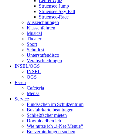
Lehrer Quiz
Struensee Jump
Struensee Sky-Fall
Struensee-Race
Auszeichnungen
Klassenfahrten
Musical
Theater
Sport
Schulfest
Unterstufendisco
Verabschiedungen
INSEL/OGS
INSEL
OGS
Essen
Cafeteria
Mensa
Service
Fundsachen im Schulzentrum
Busfahrkarte beantragen
Schließfächer mieten
Downloadbereich
Wie nutze ich „i-Net-Menue“
Busverbindungen suchen