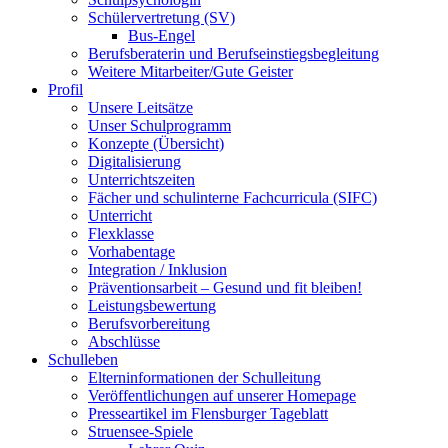
Schülervertretung (SV)
Bus-Engel
Berufsberaterin und Berufseinstiegsbegleitung
Weitere Mitarbeiter/Gute Geister
Profil
Unsere Leitsätze
Unser Schulprogramm
Konzepte (Übersicht)
Digitalisierung
Unterrichtszeiten
Fächer und schulinterne Fachcurricula (SIFC)
Unterricht
Flexklasse
Vorhabentage
Integration / Inklusion
Präventionsarbeit – Gesund und fit bleiben!
Leistungsbewertung
Berufsvorbereitung
Abschlüsse
Schulleben
Elterninformationen der Schulleitung
Veröffentlichungen auf unserer Homepage
Presseartikel im Flensburger Tageblatt
Struensee-Spiele