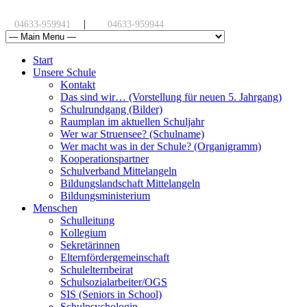
|
04633-959941
04633-959944
Start
Unsere Schule
Kontakt
Das sind wir… (Vorstellung für neuen 5. Jahrgang)
Schulrundgang (Bilder)
Raumplan im aktuellen Schuljahr
Wer war Struensee? (Schulname)
Wer macht was in der Schule? (Organigramm)
Kooperationspartner
Schulverband Mittelangeln
Bildungslandschaft Mittelangeln
Bildungsministerium
Menschen
Schulleitung
Kollegium
Sekretärinnen
Elternfördergemeinschaft
Schulelternbeirat
Schulsozialarbeiter/OGS
SIS (Seniors in School)
Schulpsychologin