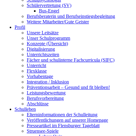
Schülervertretung (SV)
Bus-Engel
Berufsberaterin und Berufseinstiegsbegleitung
Weitere Mitarbeiter/Gute Geister
Profil
Unsere Leitsätze
Unser Schulprogramm
Konzepte (Übersicht)
Digitalisierung
Unterrichtszeiten
Fächer und schulinterne Fachcurricula (SIFC)
Unterricht
Flexklasse
Vorhabentage
Integration / Inklusion
Präventionsarbeit – Gesund und fit bleiben!
Leistungsbewertung
Berufsvorbereitung
Abschlüsse
Schulleben
Elterninformationen der Schulleitung
Veröffentlichungen auf unserer Homepage
Presseartikel im Flensburger Tageblatt
Struensee-Spiele