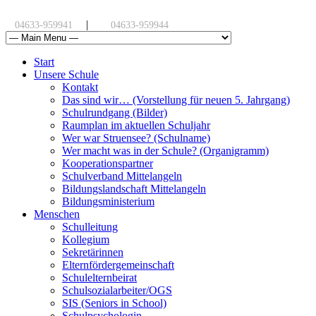
|
04633-959941
04633-959944
Start
Unsere Schule
Kontakt
Das sind wir… (Vorstellung für neuen 5. Jahrgang)
Schulrundgang (Bilder)
Raumplan im aktuellen Schuljahr
Wer war Struensee? (Schulname)
Wer macht was in der Schule? (Organigramm)
Kooperationspartner
Schulverband Mittelangeln
Bildungslandschaft Mittelangeln
Bildungsministerium
Menschen
Schulleitung
Kollegium
Sekretärinnen
Elternfördergemeinschaft
Schulelternbeirat
Schulsozialarbeiter/OGS
SIS (Seniors in School)
Schulpsychologin