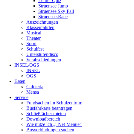
Lehrer Quiz
Struensee Jump
Struensee Sky-Fall
Struensee-Race
Auszeichnungen
Klassenfahrten
Musical
Theater
Sport
Schulfest
Unterstufendisco
Verabschiedungen
INSEL/OGS
INSEL
OGS
Essen
Cafeteria
Mensa
Service
Fundsachen im Schulzentrum
Busfahrkarte beantragen
Schließfächer mieten
Downloadbereich
Wie nutze ich „i-Net-Menue“
Busverbindungen suchen