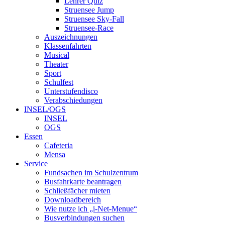
Lehrer Quiz
Struensee Jump
Struensee Sky-Fall
Struensee-Race
Auszeichnungen
Klassenfahrten
Musical
Theater
Sport
Schulfest
Unterstufendisco
Verabschiedungen
INSEL/OGS
INSEL
OGS
Essen
Cafeteria
Mensa
Service
Fundsachen im Schulzentrum
Busfahrkarte beantragen
Schließfächer mieten
Downloadbereich
Wie nutze ich „i-Net-Menue“
Busverbindungen suchen