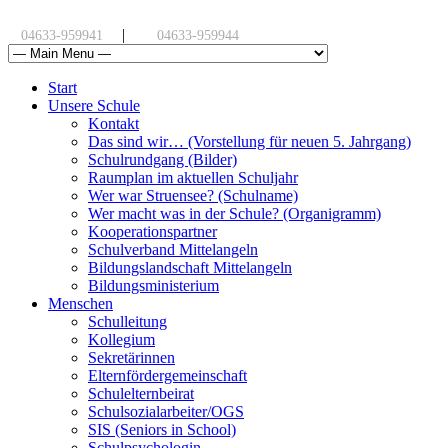
|
04633-959941
04633-959944
Start
Unsere Schule
Kontakt
Das sind wir… (Vorstellung für neuen 5. Jahrgang)
Schulrundgang (Bilder)
Raumplan im aktuellen Schuljahr
Wer war Struensee? (Schulname)
Wer macht was in der Schule? (Organigramm)
Kooperationspartner
Schulverband Mittelangeln
Bildungslandschaft Mittelangeln
Bildungsministerium
Menschen
Schulleitung
Kollegium
Sekretärinnen
Elternfördergemeinschaft
Schulelternbeirat
Schulsozialarbeiter/OGS
SIS (Seniors in School)
Schulpsychologin