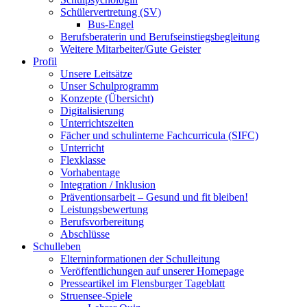
Schülervertretung (SV)
Bus-Engel
Berufsberaterin und Berufseinstiegsbegleitung
Weitere Mitarbeiter/Gute Geister
Profil
Unsere Leitsätze
Unser Schulprogramm
Konzepte (Übersicht)
Digitalisierung
Unterrichtszeiten
Fächer und schulinterne Fachcurricula (SIFC)
Unterricht
Flexklasse
Vorhabentage
Integration / Inklusion
Präventionsarbeit – Gesund und fit bleiben!
Leistungsbewertung
Berufsvorbereitung
Abschlüsse
Schulleben
Elterninformationen der Schulleitung
Veröffentlichungen auf unserer Homepage
Presseartikel im Flensburger Tageblatt
Struensee-Spiele