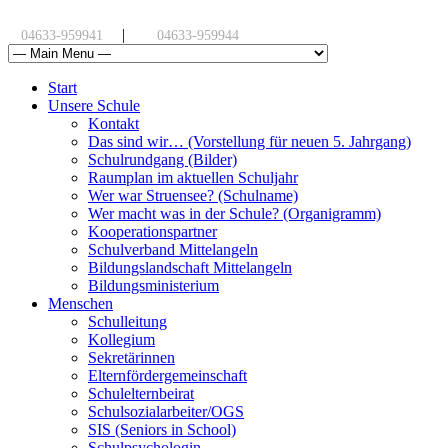
|
04633-959941
04633-959944
Start
Unsere Schule
Kontakt
Das sind wir… (Vorstellung für neuen 5. Jahrgang)
Schulrundgang (Bilder)
Raumplan im aktuellen Schuljahr
Wer war Struensee? (Schulname)
Wer macht was in der Schule? (Organigramm)
Kooperationspartner
Schulverband Mittelangeln
Bildungslandschaft Mittelangeln
Bildungsministerium
Menschen
Schulleitung
Kollegium
Sekretärinnen
Elternfördergemeinschaft
Schulelternbeirat
Schulsozialarbeiter/OGS
SIS (Seniors in School)
Schulpsychologin