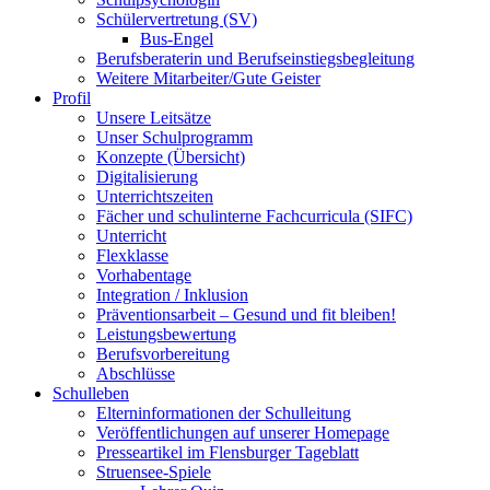
Schülervertretung (SV)
Bus-Engel
Berufsberaterin und Berufseinstiegsbegleitung
Weitere Mitarbeiter/Gute Geister
Profil
Unsere Leitsätze
Unser Schulprogramm
Konzepte (Übersicht)
Digitalisierung
Unterrichtszeiten
Fächer und schulinterne Fachcurricula (SIFC)
Unterricht
Flexklasse
Vorhabentage
Integration / Inklusion
Präventionsarbeit – Gesund und fit bleiben!
Leistungsbewertung
Berufsvorbereitung
Abschlüsse
Schulleben
Elterninformationen der Schulleitung
Veröffentlichungen auf unserer Homepage
Presseartikel im Flensburger Tageblatt
Struensee-Spiele