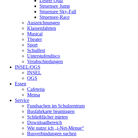
Lehrer Quiz
Struensee Jump
Struensee Sky-Fall
Struensee-Race
Auszeichnungen
Klassenfahrten
Musical
Theater
Sport
Schulfest
Unterstufendisco
Verabschiedungen
INSEL/OGS
INSEL
OGS
Essen
Cafeteria
Mensa
Service
Fundsachen im Schulzentrum
Busfahrkarte beantragen
Schließfächer mieten
Downloadbereich
Wie nutze ich „i-Net-Menue“
Busverbindungen suchen