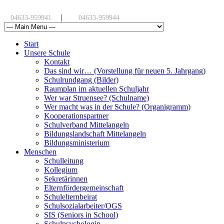
|
04633-959941
04633-959944
Start
Unsere Schule
Kontakt
Das sind wir… (Vorstellung für neuen 5. Jahrgang)
Schulrundgang (Bilder)
Raumplan im aktuellen Schuljahr
Wer war Struensee? (Schulname)
Wer macht was in der Schule? (Organigramm)
Kooperationspartner
Schulverband Mittelangeln
Bildungslandschaft Mittelangeln
Bildungsministerium
Menschen
Schulleitung
Kollegium
Sekretärinnen
Elternfördergemeinschaft
Schulelternbeirat
Schulsozialarbeiter/OGS
SIS (Seniors in School)
Schulpsychologin