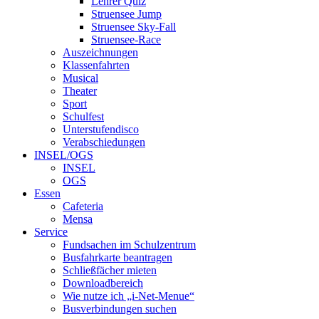
Lehrer Quiz
Struensee Jump
Struensee Sky-Fall
Struensee-Race
Auszeichnungen
Klassenfahrten
Musical
Theater
Sport
Schulfest
Unterstufendisco
Verabschiedungen
INSEL/OGS
INSEL
OGS
Essen
Cafeteria
Mensa
Service
Fundsachen im Schulzentrum
Busfahrkarte beantragen
Schließfächer mieten
Downloadbereich
Wie nutze ich „i-Net-Menue“
Busverbindungen suchen