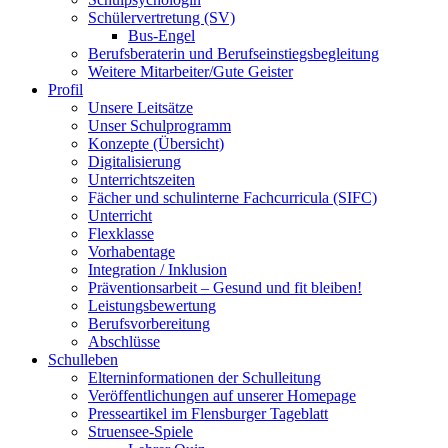
Schülervertretung (SV)
Bus-Engel
Berufsberaterin und Berufseinstiegsbegleitung
Weitere Mitarbeiter/Gute Geister
Profil
Unsere Leitsätze
Unser Schulprogramm
Konzepte (Übersicht)
Digitalisierung
Unterrichtszeiten
Fächer und schulinterne Fachcurricula (SIFC)
Unterricht
Flexklasse
Vorhabentage
Integration / Inklusion
Präventionsarbeit – Gesund und fit bleiben!
Leistungsbewertung
Berufsvorbereitung
Abschlüsse
Schulleben
Elterninformationen der Schulleitung
Veröffentlichungen auf unserer Homepage
Presseartikel im Flensburger Tageblatt
Struensee-Spiele