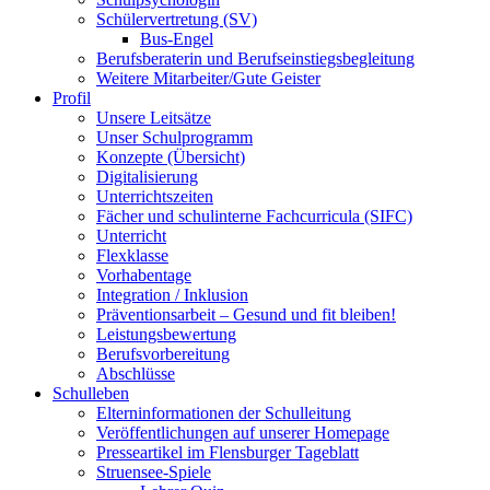
Schülervertretung (SV)
Bus-Engel
Berufsberaterin und Berufseinstiegsbegleitung
Weitere Mitarbeiter/Gute Geister
Profil
Unsere Leitsätze
Unser Schulprogramm
Konzepte (Übersicht)
Digitalisierung
Unterrichtszeiten
Fächer und schulinterne Fachcurricula (SIFC)
Unterricht
Flexklasse
Vorhabentage
Integration / Inklusion
Präventionsarbeit – Gesund und fit bleiben!
Leistungsbewertung
Berufsvorbereitung
Abschlüsse
Schulleben
Elterninformationen der Schulleitung
Veröffentlichungen auf unserer Homepage
Presseartikel im Flensburger Tageblatt
Struensee-Spiele