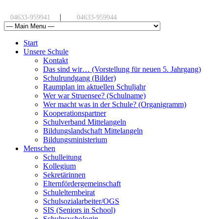
|
04633-959941
04633-959944
Start
Unsere Schule
Kontakt
Das sind wir… (Vorstellung für neuen 5. Jahrgang)
Schulrundgang (Bilder)
Raumplan im aktuellen Schuljahr
Wer war Struensee? (Schulname)
Wer macht was in der Schule? (Organigramm)
Kooperationspartner
Schulverband Mittelangeln
Bildungslandschaft Mittelangeln
Bildungsministerium
Menschen
Schulleitung
Kollegium
Sekretärinnen
Elternfördergemeinschaft
Schulelternbeirat
Schulsozialarbeiter/OGS
SIS (Seniors in School)
Schulpsychologin