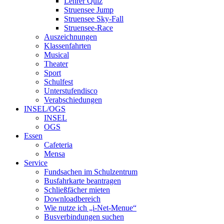
Lehrer Quiz
Struensee Jump
Struensee Sky-Fall
Struensee-Race
Auszeichnungen
Klassenfahrten
Musical
Theater
Sport
Schulfest
Unterstufendisco
Verabschiedungen
INSEL/OGS
INSEL
OGS
Essen
Cafeteria
Mensa
Service
Fundsachen im Schulzentrum
Busfahrkarte beantragen
Schließfächer mieten
Downloadbereich
Wie nutze ich „i-Net-Menue“
Busverbindungen suchen