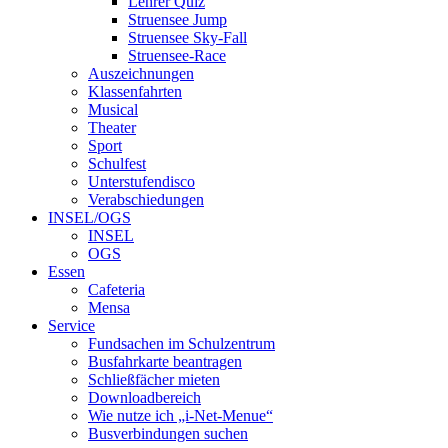
Lehrer Quiz
Struensee Jump
Struensee Sky-Fall
Struensee-Race
Auszeichnungen
Klassenfahrten
Musical
Theater
Sport
Schulfest
Unterstufendisco
Verabschiedungen
INSEL/OGS
INSEL
OGS
Essen
Cafeteria
Mensa
Service
Fundsachen im Schulzentrum
Busfahrkarte beantragen
Schließfächer mieten
Downloadbereich
Wie nutze ich „i-Net-Menue“
Busverbindungen suchen