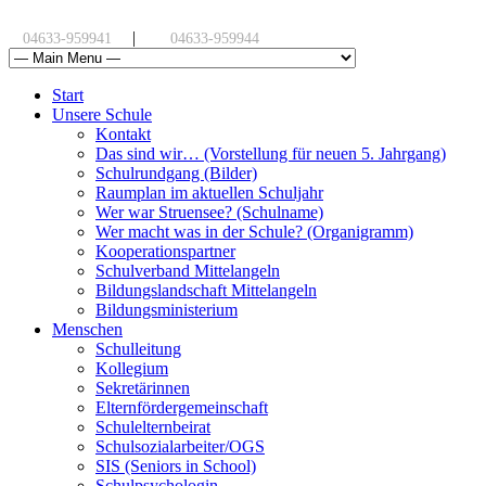
|
04633-959941
04633-959944
Start
Unsere Schule
Kontakt
Das sind wir… (Vorstellung für neuen 5. Jahrgang)
Schulrundgang (Bilder)
Raumplan im aktuellen Schuljahr
Wer war Struensee? (Schulname)
Wer macht was in der Schule? (Organigramm)
Kooperationspartner
Schulverband Mittelangeln
Bildungslandschaft Mittelangeln
Bildungsministerium
Menschen
Schulleitung
Kollegium
Sekretärinnen
Elternfördergemeinschaft
Schulelternbeirat
Schulsozialarbeiter/OGS
SIS (Seniors in School)
Schulpsychologin