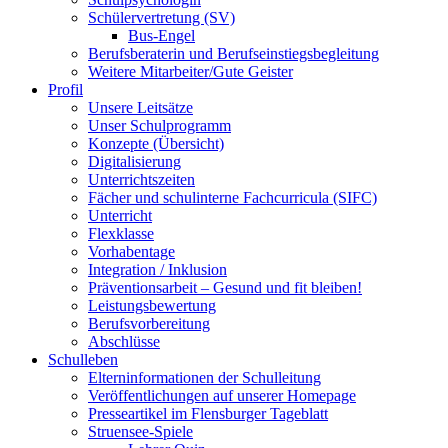
Schülervertretung (SV)
Bus-Engel
Berufsberaterin und Berufseinstiegsbegleitung
Weitere Mitarbeiter/Gute Geister
Profil
Unsere Leitsätze
Unser Schulprogramm
Konzepte (Übersicht)
Digitalisierung
Unterrichtszeiten
Fächer und schulinterne Fachcurricula (SIFC)
Unterricht
Flexklasse
Vorhabentage
Integration / Inklusion
Präventionsarbeit – Gesund und fit bleiben!
Leistungsbewertung
Berufsvorbereitung
Abschlüsse
Schulleben
Elterninformationen der Schulleitung
Veröffentlichungen auf unserer Homepage
Presseartikel im Flensburger Tageblatt
Struensee-Spiele