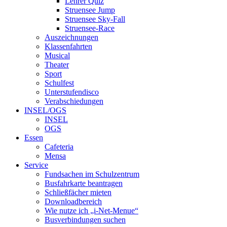
Lehrer Quiz
Struensee Jump
Struensee Sky-Fall
Struensee-Race
Auszeichnungen
Klassenfahrten
Musical
Theater
Sport
Schulfest
Unterstufendisco
Verabschiedungen
INSEL/OGS
INSEL
OGS
Essen
Cafeteria
Mensa
Service
Fundsachen im Schulzentrum
Busfahrkarte beantragen
Schließfächer mieten
Downloadbereich
Wie nutze ich „i-Net-Menue“
Busverbindungen suchen