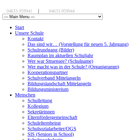
|
04633-959941
04633-959944
Start
Unsere Schule
Kontakt
Das sind wir… (Vorstellung für neuen 5. Jahrgang)
Schulrundgang (Bilder)
Raumplan im aktuellen Schuljahr
Wer war Struensee? (Schulname)
Wer macht was in der Schule? (Organigramm)
Kooperationspartner
Schulverband Mittelangeln
Bildungslandschaft Mittelangeln
Bildungsministerium
Menschen
Schulleitung
Kollegium
Sekretärinnen
Elternfördergemeinschaft
Schulelternbeirat
Schulsozialarbeiter/OGS
SIS (Seniors in School)
Schulpsychologin