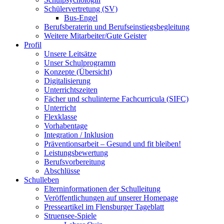
Schülervertretung (SV)
Bus-Engel
Berufsberaterin und Berufseinstiegsbegleitung
Weitere Mitarbeiter/Gute Geister
Profil
Unsere Leitsätze
Unser Schulprogramm
Konzepte (Übersicht)
Digitalisierung
Unterrichtszeiten
Fächer und schulinterne Fachcurricula (SIFC)
Unterricht
Flexklasse
Vorhabentage
Integration / Inklusion
Präventionsarbeit – Gesund und fit bleiben!
Leistungsbewertung
Berufsvorbereitung
Abschlüsse
Schulleben
Elterninformationen der Schulleitung
Veröffentlichungen auf unserer Homepage
Presseartikel im Flensburger Tageblatt
Struensee-Spiele