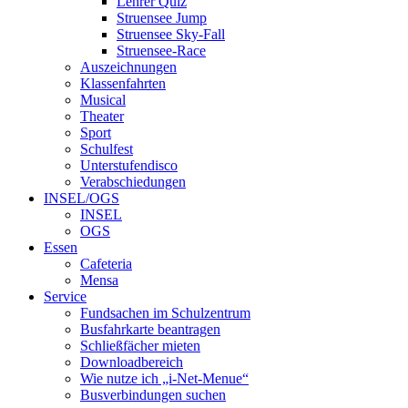
Lehrer Quiz
Struensee Jump
Struensee Sky-Fall
Struensee-Race
Auszeichnungen
Klassenfahrten
Musical
Theater
Sport
Schulfest
Unterstufendisco
Verabschiedungen
INSEL/OGS
INSEL
OGS
Essen
Cafeteria
Mensa
Service
Fundsachen im Schulzentrum
Busfahrkarte beantragen
Schließfächer mieten
Downloadbereich
Wie nutze ich „i-Net-Menue“
Busverbindungen suchen