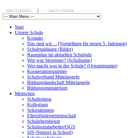
|
04633-959941
04633-959944
Start
Unsere Schule
Kontakt
Das sind wir… (Vorstellung für neuen 5. Jahrgang)
Schulrundgang (Bilder)
Raumplan im aktuellen Schuljahr
Wer war Struensee? (Schulname)
Wer macht was in der Schule? (Organigramm)
Kooperationspartner
Schulverband Mittelangeln
Bildungslandschaft Mittelangeln
Bildungsministerium
Menschen
Schulleitung
Kollegium
Sekretärinnen
Elternfördergemeinschaft
Schulelternbeirat
Schulsozialarbeiter/OGS
SIS (Seniors in School)
Schulpsychologin