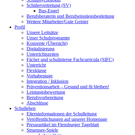
Schülervertretung (SV)
Bus-Engel
Berufsberaterin und Berufseinstiegsbegleitung
Weitere Mitarbeiter/Gute Geister
Profil
Unsere Leitsätze
Unser Schulprogramm
Konzepte (Übersicht)
Digitalisierung
Unterrichtszeiten
Fächer und schulinterne Fachcurricula (SIFC)
Unterricht
Flexklasse
Vorhabentage
Integration / Inklusion
Präventionsarbeit – Gesund und fit bleiben!
Leistungsbewertung
Berufsvorbereitung
Abschlüsse
Schulleben
Elterninformationen der Schulleitung
Veröffentlichungen auf unserer Homepage
Presseartikel im Flensburger Tageblatt
Struensee-Spiele