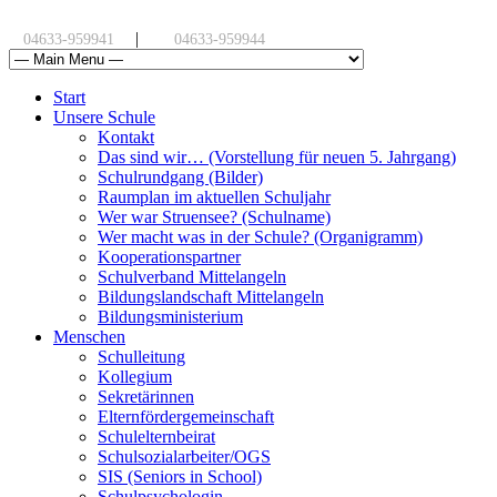
|
04633-959941
04633-959944
Start
Unsere Schule
Kontakt
Das sind wir… (Vorstellung für neuen 5. Jahrgang)
Schulrundgang (Bilder)
Raumplan im aktuellen Schuljahr
Wer war Struensee? (Schulname)
Wer macht was in der Schule? (Organigramm)
Kooperationspartner
Schulverband Mittelangeln
Bildungslandschaft Mittelangeln
Bildungsministerium
Menschen
Schulleitung
Kollegium
Sekretärinnen
Elternfördergemeinschaft
Schulelternbeirat
Schulsozialarbeiter/OGS
SIS (Seniors in School)
Schulpsychologin