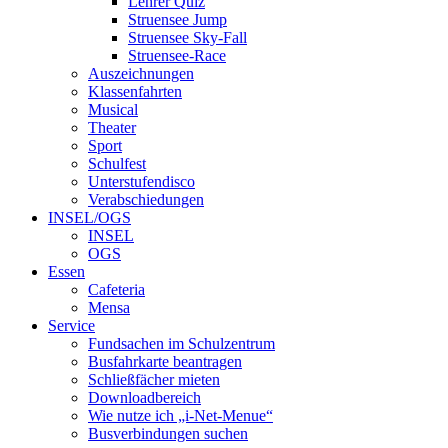
Lehrer Quiz
Struensee Jump
Struensee Sky-Fall
Struensee-Race
Auszeichnungen
Klassenfahrten
Musical
Theater
Sport
Schulfest
Unterstufendisco
Verabschiedungen
INSEL/OGS
INSEL
OGS
Essen
Cafeteria
Mensa
Service
Fundsachen im Schulzentrum
Busfahrkarte beantragen
Schließfächer mieten
Downloadbereich
Wie nutze ich „i-Net-Menue“
Busverbindungen suchen