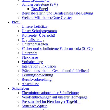
Schülervertretung (SV)
Bus-Engel
Berufsberaterin und Berufseinstiegsbegleitung
Weitere Mitarbeiter/Gute Geister
Profil
Unsere Leitsätze
Unser Schulprogramm
Konzepte (Übersicht)
Digitalisierung
Unterrichtszeiten
Fächer und schulinterne Fachcurricula (SIFC)
Unterricht
Flexklasse
Vorhabentage
Integration / Inklusion
Präventionsarbeit – Gesund und fit bleiben!
Leistungsbewertung
Berufsvorbereitung
Abschlüsse
Schulleben
Elterninformationen der Schulleitung
Veröffentlichungen auf unserer Homepage
Presseartikel im Flensburger Tageblatt
Struensee-Spiele