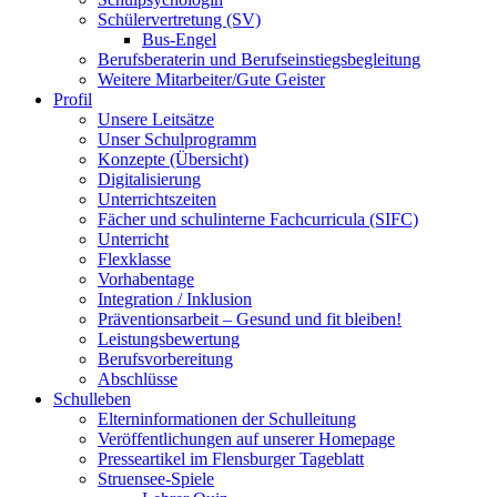
Schülervertretung (SV)
Bus-Engel
Berufsberaterin und Berufseinstiegsbegleitung
Weitere Mitarbeiter/Gute Geister
Profil
Unsere Leitsätze
Unser Schulprogramm
Konzepte (Übersicht)
Digitalisierung
Unterrichtszeiten
Fächer und schulinterne Fachcurricula (SIFC)
Unterricht
Flexklasse
Vorhabentage
Integration / Inklusion
Präventionsarbeit – Gesund und fit bleiben!
Leistungsbewertung
Berufsvorbereitung
Abschlüsse
Schulleben
Elterninformationen der Schulleitung
Veröffentlichungen auf unserer Homepage
Presseartikel im Flensburger Tageblatt
Struensee-Spiele