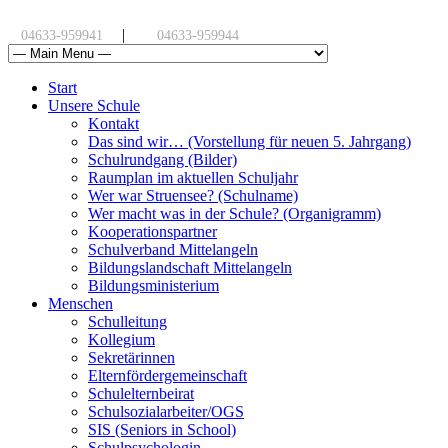
|
04633-959941
04633-959944
Start
Unsere Schule
Kontakt
Das sind wir… (Vorstellung für neuen 5. Jahrgang)
Schulrundgang (Bilder)
Raumplan im aktuellen Schuljahr
Wer war Struensee? (Schulname)
Wer macht was in der Schule? (Organigramm)
Kooperationspartner
Schulverband Mittelangeln
Bildungslandschaft Mittelangeln
Bildungsministerium
Menschen
Schulleitung
Kollegium
Sekretärinnen
Elternfördergemeinschaft
Schulelternbeirat
Schulsozialarbeiter/OGS
SIS (Seniors in School)
Schulpsychologin