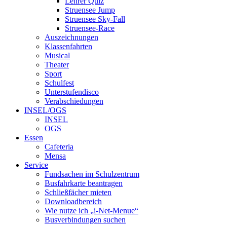
Lehrer Quiz
Struensee Jump
Struensee Sky-Fall
Struensee-Race
Auszeichnungen
Klassenfahrten
Musical
Theater
Sport
Schulfest
Unterstufendisco
Verabschiedungen
INSEL/OGS
INSEL
OGS
Essen
Cafeteria
Mensa
Service
Fundsachen im Schulzentrum
Busfahrkarte beantragen
Schließfächer mieten
Downloadbereich
Wie nutze ich „i-Net-Menue“
Busverbindungen suchen