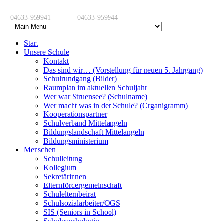
|
04633-959941
04633-959944
Start
Unsere Schule
Kontakt
Das sind wir… (Vorstellung für neuen 5. Jahrgang)
Schulrundgang (Bilder)
Raumplan im aktuellen Schuljahr
Wer war Struensee? (Schulname)
Wer macht was in der Schule? (Organigramm)
Kooperationspartner
Schulverband Mittelangeln
Bildungslandschaft Mittelangeln
Bildungsministerium
Menschen
Schulleitung
Kollegium
Sekretärinnen
Elternfördergemeinschaft
Schulelternbeirat
Schulsozialarbeiter/OGS
SIS (Seniors in School)
Schulpsychologin