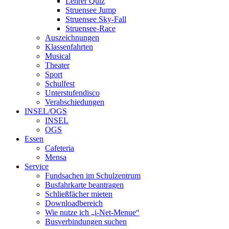
Lehrer Quiz
Struensee Jump
Struensee Sky-Fall
Struensee-Race
Auszeichnungen
Klassenfahrten
Musical
Theater
Sport
Schulfest
Unterstufendisco
Verabschiedungen
INSEL/OGS
INSEL
OGS
Essen
Cafeteria
Mensa
Service
Fundsachen im Schulzentrum
Busfahrkarte beantragen
Schließfächer mieten
Downloadbereich
Wie nutze ich „i-Net-Menue“
Busverbindungen suchen