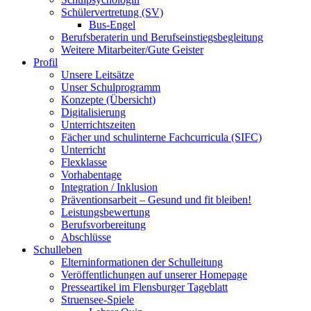
Schülervertretung (SV)
Bus-Engel
Berufsberaterin und Berufseinstiegsbegleitung
Weitere Mitarbeiter/Gute Geister
Profil
Unsere Leitsätze
Unser Schulprogramm
Konzepte (Übersicht)
Digitalisierung
Unterrichtszeiten
Fächer und schulinterne Fachcurricula (SIFC)
Unterricht
Flexklasse
Vorhabentage
Integration / Inklusion
Präventionsarbeit – Gesund und fit bleiben!
Leistungsbewertung
Berufsvorbereitung
Abschlüsse
Schulleben
Elterninformationen der Schulleitung
Veröffentlichungen auf unserer Homepage
Presseartikel im Flensburger Tageblatt
Struensee-Spiele