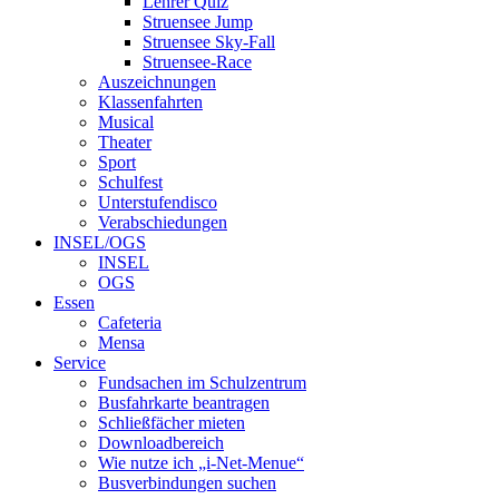
Lehrer Quiz
Struensee Jump
Struensee Sky-Fall
Struensee-Race
Auszeichnungen
Klassenfahrten
Musical
Theater
Sport
Schulfest
Unterstufendisco
Verabschiedungen
INSEL/OGS
INSEL
OGS
Essen
Cafeteria
Mensa
Service
Fundsachen im Schulzentrum
Busfahrkarte beantragen
Schließfächer mieten
Downloadbereich
Wie nutze ich „i-Net-Menue“
Busverbindungen suchen