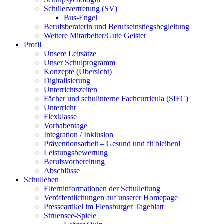
Schülervertretung (SV)
Bus-Engel
Berufsberaterin und Berufseinstiegsbegleitung
Weitere Mitarbeiter/Gute Geister
Profil
Unsere Leitsätze
Unser Schulprogramm
Konzepte (Übersicht)
Digitalisierung
Unterrichtszeiten
Fächer und schulinterne Fachcurricula (SIFC)
Unterricht
Flexklasse
Vorhabentage
Integration / Inklusion
Präventionsarbeit – Gesund und fit bleiben!
Leistungsbewertung
Berufsvorbereitung
Abschlüsse
Schulleben
Elterninformationen der Schulleitung
Veröffentlichungen auf unserer Homepage
Presseartikel im Flensburger Tageblatt
Struensee-Spiele