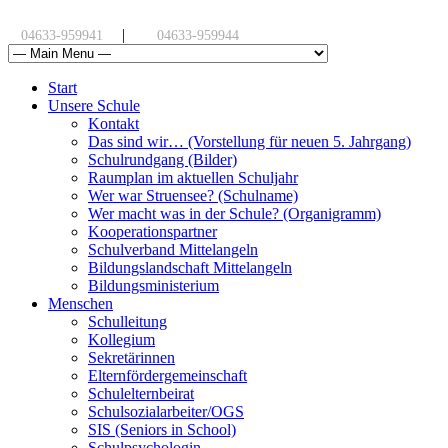
|
04633-959941
04633-959944
Start
Unsere Schule
Kontakt
Das sind wir… (Vorstellung für neuen 5. Jahrgang)
Schulrundgang (Bilder)
Raumplan im aktuellen Schuljahr
Wer war Struensee? (Schulname)
Wer macht was in der Schule? (Organigramm)
Kooperationspartner
Schulverband Mittelangeln
Bildungslandschaft Mittelangeln
Bildungsministerium
Menschen
Schulleitung
Kollegium
Sekretärinnen
Elternfördergemeinschaft
Schulelternbeirat
Schulsozialarbeiter/OGS
SIS (Seniors in School)
Schulpsychologin