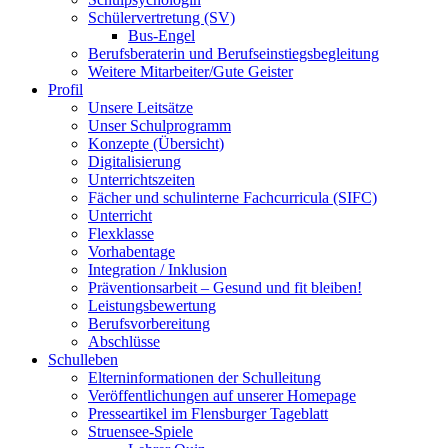
Schülervertretung (SV)
Bus-Engel
Berufsberaterin und Berufseinstiegsbegleitung
Weitere Mitarbeiter/Gute Geister
Profil
Unsere Leitsätze
Unser Schulprogramm
Konzepte (Übersicht)
Digitalisierung
Unterrichtszeiten
Fächer und schulinterne Fachcurricula (SIFC)
Unterricht
Flexklasse
Vorhabentage
Integration / Inklusion
Präventionsarbeit – Gesund und fit bleiben!
Leistungsbewertung
Berufsvorbereitung
Abschlüsse
Schulleben
Elterninformationen der Schulleitung
Veröffentlichungen auf unserer Homepage
Presseartikel im Flensburger Tageblatt
Struensee-Spiele