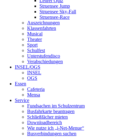
Lehrer Quiz
Struensee Jump
Struensee Sky-Fall
Struensee-Race
Auszeichnungen
Klassenfahrten
Musical
Theater
Sport
Schulfest
Unterstufendisco
Verabschiedungen
INSEL/OGS
INSEL
OGS
Essen
Cafeteria
Mensa
Service
Fundsachen im Schulzentrum
Busfahrkarte beantragen
Schließfächer mieten
Downloadbereich
Wie nutze ich „i-Net-Menue“
Busverbindungen suchen