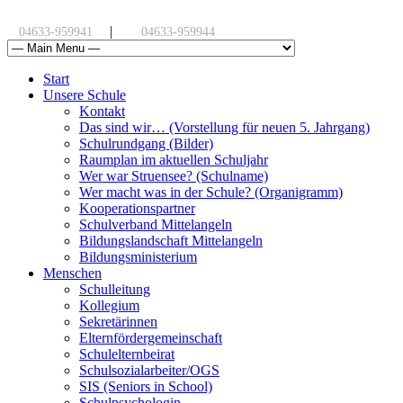
|
04633-959941
04633-959944
Start
Unsere Schule
Kontakt
Das sind wir… (Vorstellung für neuen 5. Jahrgang)
Schulrundgang (Bilder)
Raumplan im aktuellen Schuljahr
Wer war Struensee? (Schulname)
Wer macht was in der Schule? (Organigramm)
Kooperationspartner
Schulverband Mittelangeln
Bildungslandschaft Mittelangeln
Bildungsministerium
Menschen
Schulleitung
Kollegium
Sekretärinnen
Elternfördergemeinschaft
Schulelternbeirat
Schulsozialarbeiter/OGS
SIS (Seniors in School)
Schulpsychologin