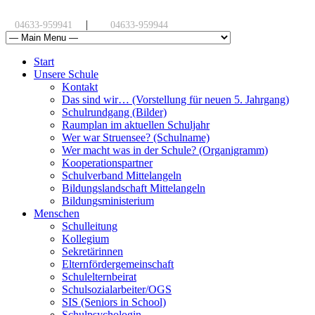
|
04633-959941
04633-959944
Start
Unsere Schule
Kontakt
Das sind wir… (Vorstellung für neuen 5. Jahrgang)
Schulrundgang (Bilder)
Raumplan im aktuellen Schuljahr
Wer war Struensee? (Schulname)
Wer macht was in der Schule? (Organigramm)
Kooperationspartner
Schulverband Mittelangeln
Bildungslandschaft Mittelangeln
Bildungsministerium
Menschen
Schulleitung
Kollegium
Sekretärinnen
Elternfördergemeinschaft
Schulelternbeirat
Schulsozialarbeiter/OGS
SIS (Seniors in School)
Schulpsychologin