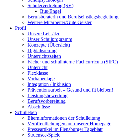
Schülervertretung (SV)
Bus-Engel
Berufsberaterin und Berufseinstiegsbegleitung
Weitere Mitarbeiter/Gute Geister
Profil
Unsere Leitsätze
Unser Schulprogramm
Konzepte (Übersicht)
Digitalisierung
Unterrichtszeiten
Fächer und schulinterne Fachcurricula (SIFC)
Unterricht
Flexklasse
Vorhabentage
Integration / Inklusion
Präventionsarbeit – Gesund und fit bleiben!
Leistungsbewertung
Berufsvorbereitung
Abschlüsse
Schulleben
Elterninformationen der Schulleitung
Veröffentlichungen auf unserer Homepage
Presseartikel im Flensburger Tageblatt
Struensee-Spiele