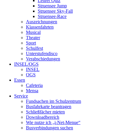
Lehrer Quiz
Struensee Jump
Struensee Sky-Fall
Struensee-Race
Auszeichnungen
Klassenfahrten
Musical
Theater
Sport
Schulfest
Unterstufendisco
Verabschiedungen
INSEL/OGS
INSEL
OGS
Essen
Cafeteria
Mensa
Service
Fundsachen im Schulzentrum
Busfahrkarte beantragen
Schließfächer mieten
Downloadbereich
Wie nutze ich „i-Net-Menue“
Busverbindungen suchen