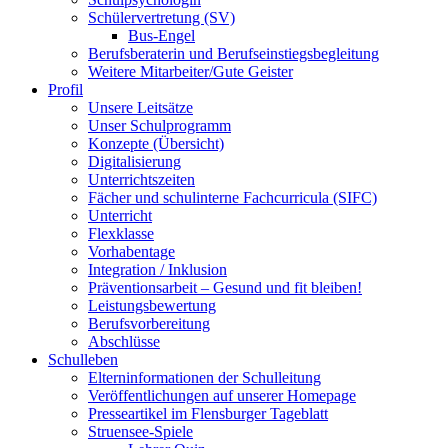
Schülervertretung (SV)
Bus-Engel
Berufsberaterin und Berufseinstiegsbegleitung
Weitere Mitarbeiter/Gute Geister
Profil
Unsere Leitsätze
Unser Schulprogramm
Konzepte (Übersicht)
Digitalisierung
Unterrichtszeiten
Fächer und schulinterne Fachcurricula (SIFC)
Unterricht
Flexklasse
Vorhabentage
Integration / Inklusion
Präventionsarbeit – Gesund und fit bleiben!
Leistungsbewertung
Berufsvorbereitung
Abschlüsse
Schulleben
Elterninformationen der Schulleitung
Veröffentlichungen auf unserer Homepage
Presseartikel im Flensburger Tageblatt
Struensee-Spiele