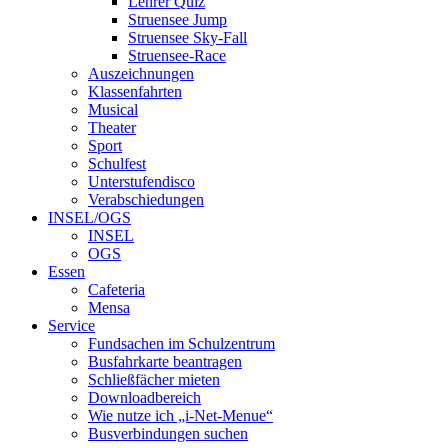
Lehrer Quiz
Struensee Jump
Struensee Sky-Fall
Struensee-Race
Auszeichnungen
Klassenfahrten
Musical
Theater
Sport
Schulfest
Unterstufendisco
Verabschiedungen
INSEL/OGS
INSEL
OGS
Essen
Cafeteria
Mensa
Service
Fundsachen im Schulzentrum
Busfahrkarte beantragen
Schließfächer mieten
Downloadbereich
Wie nutze ich „i-Net-Menue“
Busverbindungen suchen