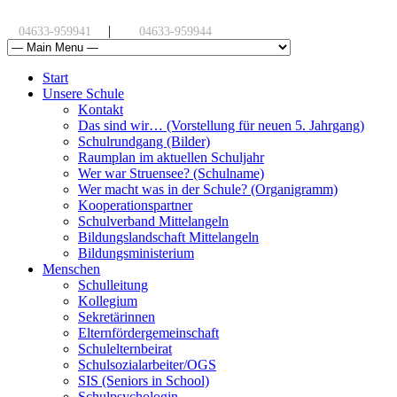
|
04633-959941
04633-959944
Start
Unsere Schule
Kontakt
Das sind wir… (Vorstellung für neuen 5. Jahrgang)
Schulrundgang (Bilder)
Raumplan im aktuellen Schuljahr
Wer war Struensee? (Schulname)
Wer macht was in der Schule? (Organigramm)
Kooperationspartner
Schulverband Mittelangeln
Bildungslandschaft Mittelangeln
Bildungsministerium
Menschen
Schulleitung
Kollegium
Sekretärinnen
Elternfördergemeinschaft
Schulelternbeirat
Schulsozialarbeiter/OGS
SIS (Seniors in School)
Schulpsychologin