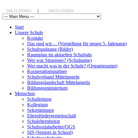
|
04633-959941
04633-959944
Start
Unsere Schule
Kontakt
Das sind wir… (Vorstellung für neuen 5. Jahrgang)
Schulrundgang (Bilder)
Raumplan im aktuellen Schuljahr
Wer war Struensee? (Schulname)
Wer macht was in der Schule? (Organigramm)
Kooperationspartner
Schulverband Mittelangeln
Bildungslandschaft Mittelangeln
Bildungsministerium
Menschen
Schulleitung
Kollegium
Sekretärinnen
Elternfördergemeinschaft
Schulelternbeirat
Schulsozialarbeiter/OGS
SIS (Seniors in School)
Schulpsychologin