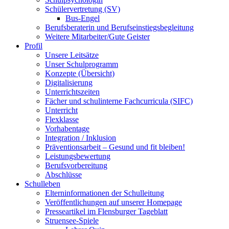
Schülervertretung (SV)
Bus-Engel
Berufsberaterin und Berufseinstiegsbegleitung
Weitere Mitarbeiter/Gute Geister
Profil
Unsere Leitsätze
Unser Schulprogramm
Konzepte (Übersicht)
Digitalisierung
Unterrichtszeiten
Fächer und schulinterne Fachcurricula (SIFC)
Unterricht
Flexklasse
Vorhabentage
Integration / Inklusion
Präventionsarbeit – Gesund und fit bleiben!
Leistungsbewertung
Berufsvorbereitung
Abschlüsse
Schulleben
Elterninformationen der Schulleitung
Veröffentlichungen auf unserer Homepage
Presseartikel im Flensburger Tageblatt
Struensee-Spiele