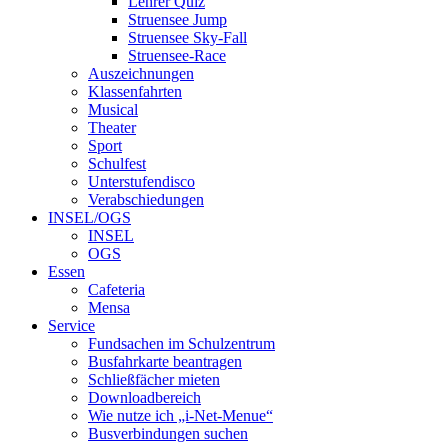
Lehrer Quiz
Struensee Jump
Struensee Sky-Fall
Struensee-Race
Auszeichnungen
Klassenfahrten
Musical
Theater
Sport
Schulfest
Unterstufendisco
Verabschiedungen
INSEL/OGS
INSEL
OGS
Essen
Cafeteria
Mensa
Service
Fundsachen im Schulzentrum
Busfahrkarte beantragen
Schließfächer mieten
Downloadbereich
Wie nutze ich „i-Net-Menue“
Busverbindungen suchen