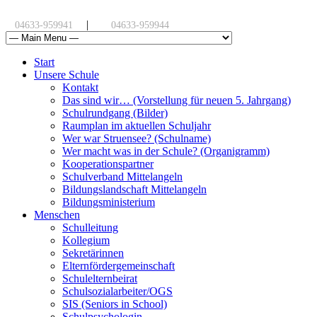
|
04633-959941
04633-959944
Start
Unsere Schule
Kontakt
Das sind wir… (Vorstellung für neuen 5. Jahrgang)
Schulrundgang (Bilder)
Raumplan im aktuellen Schuljahr
Wer war Struensee? (Schulname)
Wer macht was in der Schule? (Organigramm)
Kooperationspartner
Schulverband Mittelangeln
Bildungslandschaft Mittelangeln
Bildungsministerium
Menschen
Schulleitung
Kollegium
Sekretärinnen
Elternfördergemeinschaft
Schulelternbeirat
Schulsozialarbeiter/OGS
SIS (Seniors in School)
Schulpsychologin