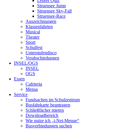
Lehrer Quiz
Struensee Jump
Struensee Sky-Fall
Struensee-Race
Auszeichnungen
Klassenfahrten
Musical
Theater
Sport
Schulfest
Unterstufendisco
Verabschiedungen
INSEL/OGS
INSEL
OGS
Essen
Cafeteria
Mensa
Service
Fundsachen im Schulzentrum
Busfahrkarte beantragen
Schließfächer mieten
Downloadbereich
Wie nutze ich „i-Net-Menue“
Busverbindungen suchen