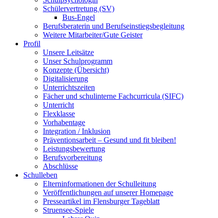
Schülervertretung (SV)
Bus-Engel
Berufsberaterin und Berufseinstiegsbegleitung
Weitere Mitarbeiter/Gute Geister
Profil
Unsere Leitsätze
Unser Schulprogramm
Konzepte (Übersicht)
Digitalisierung
Unterrichtszeiten
Fächer und schulinterne Fachcurricula (SIFC)
Unterricht
Flexklasse
Vorhabentage
Integration / Inklusion
Präventionsarbeit – Gesund und fit bleiben!
Leistungsbewertung
Berufsvorbereitung
Abschlüsse
Schulleben
Elterninformationen der Schulleitung
Veröffentlichungen auf unserer Homepage
Presseartikel im Flensburger Tageblatt
Struensee-Spiele