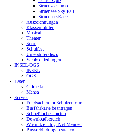
Lehrer Quiz
Struensee Jump
Struensee Sky-Fall
Struensee-Race
Auszeichnungen
Klassenfahrten
Musical
Theater
Sport
Schulfest
Unterstufendisco
Verabschiedungen
INSEL/OGS
INSEL
OGS
Essen
Cafeteria
Mensa
Service
Fundsachen im Schulzentrum
Busfahrkarte beantragen
Schließfächer mieten
Downloadbereich
Wie nutze ich „i-Net-Menue“
Busverbindungen suchen