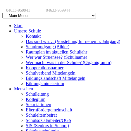
|
04633-959941
04633-959944
Start
Unsere Schule
Kontakt
Das sind wir… (Vorstellung für neuen 5. Jahrgang)
Schulrundgang (Bilder)
Raumplan im aktuellen Schuljahr
Wer war Struensee? (Schulname)
Wer macht was in der Schule? (Organigramm)
Kooperationspartner
Schulverband Mittelangeln
Bildungslandschaft Mittelangeln
Bildungsministerium
Menschen
Schulleitung
Kollegium
Sekretärinnen
Elternfördergemeinschaft
Schulelternbeirat
Schulsozialarbeiter/OGS
SIS (Seniors in School)
Schulpsychologin