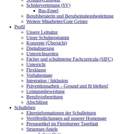
Schülervertretung (SV)
Bus-Engel
Berufsberaterin und Berufseinstiegsbegleitung
Weitere Mitarbeiter/Gute Geister
Profil
Unsere Leitsätze
Unser Schulprogramm
Konzepte (Übersicht)
Digitalisierung
Unterrichtszeiten
Fächer und schulinterne Fachcurricula (SIFC)
Unterricht
Flexklasse
Vorhabentage
Integration / Inklusion
Präventionsarbeit – Gesund und fit bleiben!
Leistungsbewertung
Berufsvorbereitung
Abschlüsse
Schulleben
Elterninformationen der Schulleitung
Veröffentlichungen auf unserer Homepage
Presseartikel im Flensburger Tageblatt
Struensee-Spiele