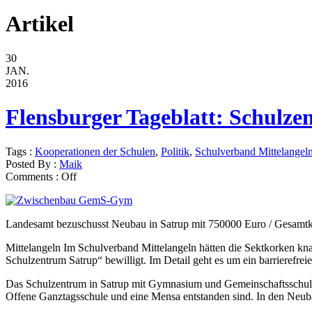
Artikel
30
JAN.
2016
Flensburger Tageblatt: Schulze
Tags :
Kooperationen der Schulen
,
Politik
,
Schulverband Mittelangel
Posted By :
Maik
Comments :
Off
Landesamt bezuschusst Neubau in Satrup mit 750000 Euro / Gesamtko
Mittelangeln Im Schulverband Mittelangeln hätten die Sektkorken k
Schulzentrum Satrup“ bewilligt. Im Detail geht es um ein barrierefr
Das Schulzentrum in Satrup mit Gymnasium und Gemeinschaftsschule 
Offene Ganztagsschule und eine Mensa entstanden sind. In den Neubaut