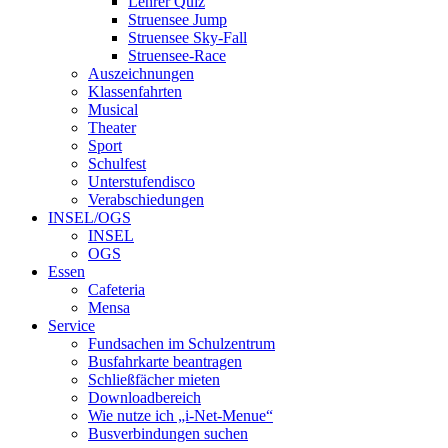
Lehrer Quiz
Struensee Jump
Struensee Sky-Fall
Struensee-Race
Auszeichnungen
Klassenfahrten
Musical
Theater
Sport
Schulfest
Unterstufendisco
Verabschiedungen
INSEL/OGS
INSEL
OGS
Essen
Cafeteria
Mensa
Service
Fundsachen im Schulzentrum
Busfahrkarte beantragen
Schließfächer mieten
Downloadbereich
Wie nutze ich „i-Net-Menue“
Busverbindungen suchen