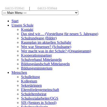
|
04633-959941
04633-959944
Start
Unsere Schule
Kontakt
Das sind wir… (Vorstellung für neuen 5. Jahrgang)
Schulrundgang (Bilder)
Raumplan im aktuellen Schuljahr
Wer war Struensee? (Schulname)
Wer macht was in der Schule? (Organigramm)
Kooperationspartner
Schulverband Mittelangeln
Bildungslandschaft Mittelangeln
Bildungsministerium
Menschen
Schulleitung
Kollegium
Sekretärinnen
Elternfördergemeinschaft
Schulelternbeirat
Schulsozialarbeiter/OGS
SIS (Seniors in School)
Schulpsychologin