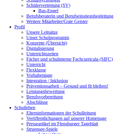
Schülervertretung (SV)
Bus-Engel
Berufsberaterin und Berufseinstiegsbegleitung
Weitere Mitarbeiter/Gute Geister
Profil
Unsere Leitsätze
Unser Schulprogramm
Konzepte (Übersicht)
Digitalisierung
Unterrichtszeiten
Fächer und schulinterne Fachcurricula (SIFC)
Unterricht
Flexklasse
Vorhabentage
Integration / Inklusion
Präventionsarbeit – Gesund und fit bleiben!
Leistungsbewertung
Berufsvorbereitung
Abschlüsse
Schulleben
Elterninformationen der Schulleitung
Veröffentlichungen auf unserer Homepage
Presseartikel im Flensburger Tageblatt
Struensee-Spiele