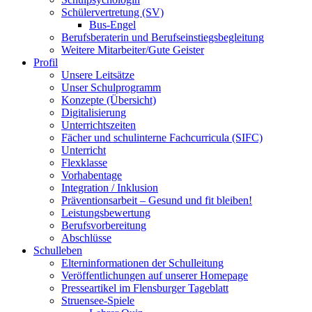
Schülervertretung (SV)
Bus-Engel
Berufsberaterin und Berufseinstiegsbegleitung
Weitere Mitarbeiter/Gute Geister
Profil
Unsere Leitsätze
Unser Schulprogramm
Konzepte (Übersicht)
Digitalisierung
Unterrichtszeiten
Fächer und schulinterne Fachcurricula (SIFC)
Unterricht
Flexklasse
Vorhabentage
Integration / Inklusion
Präventionsarbeit – Gesund und fit bleiben!
Leistungsbewertung
Berufsvorbereitung
Abschlüsse
Schulleben
Elterninformationen der Schulleitung
Veröffentlichungen auf unserer Homepage
Presseartikel im Flensburger Tageblatt
Struensee-Spiele