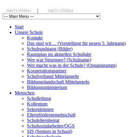
|
04633-959941
04633-959944
Start
Unsere Schule
Kontakt
Das sind wir… (Vorstellung für neuen 5. Jahrgang)
Schulrundgang (Bilder)
Raumplan im aktuellen Schuljahr
Wer war Struensee? (Schulname)
Wer macht was in der Schule? (Organigramm)
Kooperationspartner
Schulverband Mittelangeln
Bildungslandschaft Mittelangeln
Bildungsministerium
Menschen
Schulleitung
Kollegium
Sekretärinnen
Elternfördergemeinschaft
Schulelternbeirat
Schulsozialarbeiter/OGS
SIS (Seniors in School)
Schulpsychologin