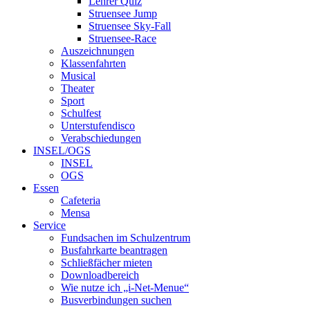
Lehrer Quiz
Struensee Jump
Struensee Sky-Fall
Struensee-Race
Auszeichnungen
Klassenfahrten
Musical
Theater
Sport
Schulfest
Unterstufendisco
Verabschiedungen
INSEL/OGS
INSEL
OGS
Essen
Cafeteria
Mensa
Service
Fundsachen im Schulzentrum
Busfahrkarte beantragen
Schließfächer mieten
Downloadbereich
Wie nutze ich „i-Net-Menue“
Busverbindungen suchen