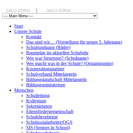
|
04633-959941
04633-959944
Start
Unsere Schule
Kontakt
Das sind wir… (Vorstellung für neuen 5. Jahrgang)
Schulrundgang (Bilder)
Raumplan im aktuellen Schuljahr
Wer war Struensee? (Schulname)
Wer macht was in der Schule? (Organigramm)
Kooperationspartner
Schulverband Mittelangeln
Bildungslandschaft Mittelangeln
Bildungsministerium
Menschen
Schulleitung
Kollegium
Sekretärinnen
Elternfördergemeinschaft
Schulelternbeirat
Schulsozialarbeiter/OGS
SIS (Seniors in School)
Schulpsychologin