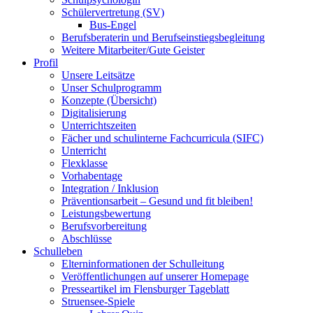
Schülervertretung (SV)
Bus-Engel
Berufsberaterin und Berufseinstiegsbegleitung
Weitere Mitarbeiter/Gute Geister
Profil
Unsere Leitsätze
Unser Schulprogramm
Konzepte (Übersicht)
Digitalisierung
Unterrichtszeiten
Fächer und schulinterne Fachcurricula (SIFC)
Unterricht
Flexklasse
Vorhabentage
Integration / Inklusion
Präventionsarbeit – Gesund und fit bleiben!
Leistungsbewertung
Berufsvorbereitung
Abschlüsse
Schulleben
Elterninformationen der Schulleitung
Veröffentlichungen auf unserer Homepage
Presseartikel im Flensburger Tageblatt
Struensee-Spiele