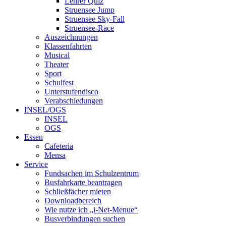
Lehrer Quiz
Struensee Jump
Struensee Sky-Fall
Struensee-Race
Auszeichnungen
Klassenfahrten
Musical
Theater
Sport
Schulfest
Unterstufendisco
Verabschiedungen
INSEL/OGS
INSEL
OGS
Essen
Cafeteria
Mensa
Service
Fundsachen im Schulzentrum
Busfahrkarte beantragen
Schließfächer mieten
Downloadbereich
Wie nutze ich „i-Net-Menue“
Busverbindungen suchen