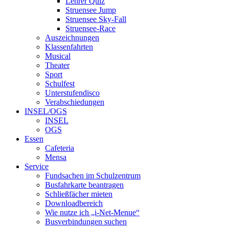
Lehrer Quiz
Struensee Jump
Struensee Sky-Fall
Struensee-Race
Auszeichnungen
Klassenfahrten
Musical
Theater
Sport
Schulfest
Unterstufendisco
Verabschiedungen
INSEL/OGS
INSEL
OGS
Essen
Cafeteria
Mensa
Service
Fundsachen im Schulzentrum
Busfahrkarte beantragen
Schließfächer mieten
Downloadbereich
Wie nutze ich „i-Net-Menue“
Busverbindungen suchen