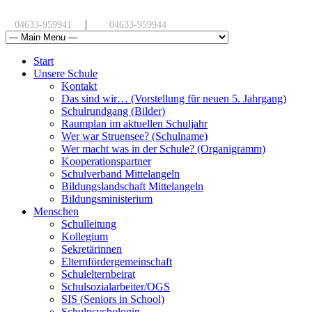
|
04633-959941
04633-959944
Start
Unsere Schule
Kontakt
Das sind wir… (Vorstellung für neuen 5. Jahrgang)
Schulrundgang (Bilder)
Raumplan im aktuellen Schuljahr
Wer war Struensee? (Schulname)
Wer macht was in der Schule? (Organigramm)
Kooperationspartner
Schulverband Mittelangeln
Bildungslandschaft Mittelangeln
Bildungsministerium
Menschen
Schulleitung
Kollegium
Sekretärinnen
Elternfördergemeinschaft
Schulelternbeirat
Schulsozialarbeiter/OGS
SIS (Seniors in School)
Schulpsychologin