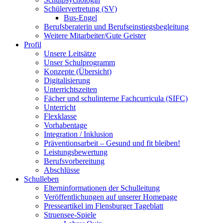
Schülervertretung (SV)
Bus-Engel
Berufsberaterin und Berufseinstiegsbegleitung
Weitere Mitarbeiter/Gute Geister
Profil
Unsere Leitsätze
Unser Schulprogramm
Konzepte (Übersicht)
Digitalisierung
Unterrichtszeiten
Fächer und schulinterne Fachcurricula (SIFC)
Unterricht
Flexklasse
Vorhabentage
Integration / Inklusion
Präventionsarbeit – Gesund und fit bleiben!
Leistungsbewertung
Berufsvorbereitung
Abschlüsse
Schulleben
Elterninformationen der Schulleitung
Veröffentlichungen auf unserer Homepage
Presseartikel im Flensburger Tageblatt
Struensee-Spiele