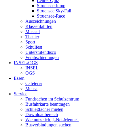
Lehrer Quiz
Struensee Jump
Struensee Sky-Fall
Struensee-Race
Auszeichnungen
Klassenfahrten
Musical
Theater
Sport
Schulfest
Unterstufendisco
Verabschiedungen
INSEL/OGS
INSEL
OGS
Essen
Cafeteria
Mensa
Service
Fundsachen im Schulzentrum
Busfahrkarte beantragen
Schließfächer mieten
Downloadbereich
Wie nutze ich „i-Net-Menue“
Busverbindungen suchen