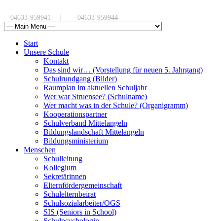
|
04633-959941
04633-959944
Start
Unsere Schule
Kontakt
Das sind wir… (Vorstellung für neuen 5. Jahrgang)
Schulrundgang (Bilder)
Raumplan im aktuellen Schuljahr
Wer war Struensee? (Schulname)
Wer macht was in der Schule? (Organigramm)
Kooperationspartner
Schulverband Mittelangeln
Bildungslandschaft Mittelangeln
Bildungsministerium
Menschen
Schulleitung
Kollegium
Sekretärinnen
Elternfördergemeinschaft
Schulelternbeirat
Schulsozialarbeiter/OGS
SIS (Seniors in School)
Schulpsychologin