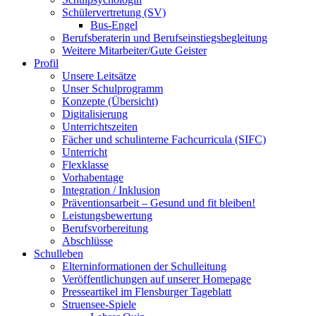
Schülervertretung (SV)
Bus-Engel
Berufsberaterin und Berufseinstiegsbegleitung
Weitere Mitarbeiter/Gute Geister
Profil
Unsere Leitsätze
Unser Schulprogramm
Konzepte (Übersicht)
Digitalisierung
Unterrichtszeiten
Fächer und schulinterne Fachcurricula (SIFC)
Unterricht
Flexklasse
Vorhabentage
Integration / Inklusion
Präventionsarbeit – Gesund und fit bleiben!
Leistungsbewertung
Berufsvorbereitung
Abschlüsse
Schulleben
Elterninformationen der Schulleitung
Veröffentlichungen auf unserer Homepage
Presseartikel im Flensburger Tageblatt
Struensee-Spiele