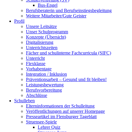
Bus-Engel
Berufsberaterin und Berufseinstiegsbegleitung
Weitere Mitarbeiter/Gute Geister
Profil
Unsere Leitsätze
Unser Schulprogramm
Konzepte (Übersicht)
Digitalisierung
Unterrichtszeiten
Fächer und schulinterne Fachcurricula (SIFC)
Unterricht
Flexklasse
Vorhabentage
Integration / Inklusion
Präventionsarbeit – Gesund und fit bleiben!
Leistungsbewertung
Berufsvorbereitung
Abschlüsse
Schulleben
Elterninformationen der Schulleitung
Veröffentlichungen auf unserer Homepage
Presseartikel im Flensburger Tageblatt
Struensee-Spiele
Lehrer Quiz