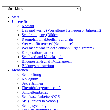
Start
Unsere Schule
Kontakt
Das sind wir… (Vorstellung für neuen 5. Jahrgang)
Schulrundgang (Bilder)
Raumplan im aktuellen Schuljahr
Wer war Struensee? (Schulname)
Wer macht was in der Schule? (Organigramm)
Kooperationspartner
Schulverband Mittelangeln
Bildungslandschaft Mittelangeln
Bildungsministerium
Menschen
Schulleitung
Kollegium
Sekretärinnen
Elternfördergemeinschaft
Schulelternbeirat
Schulsozialarbeiter/OGS
SIS (Seniors in School)
Schulpsychologin
Schülervertretung (SV)