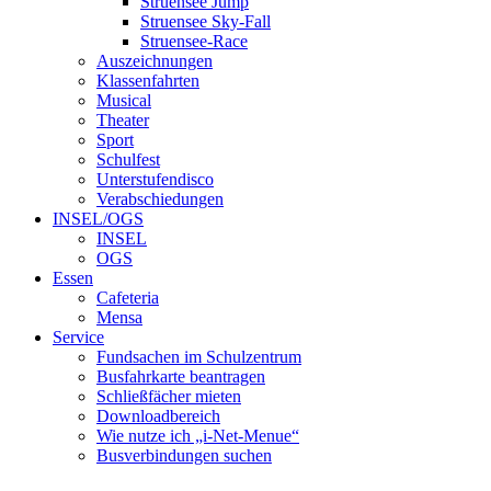
Struensee Jump
Struensee Sky-Fall
Struensee-Race
Auszeichnungen
Klassenfahrten
Musical
Theater
Sport
Schulfest
Unterstufendisco
Verabschiedungen
INSEL/OGS
INSEL
OGS
Essen
Cafeteria
Mensa
Service
Fundsachen im Schulzentrum
Busfahrkarte beantragen
Schließfächer mieten
Downloadbereich
Wie nutze ich „i-Net-Menue“
Busverbindungen suchen