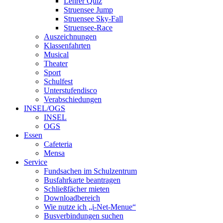
Lehrer Quiz
Struensee Jump
Struensee Sky-Fall
Struensee-Race
Auszeichnungen
Klassenfahrten
Musical
Theater
Sport
Schulfest
Unterstufendisco
Verabschiedungen
INSEL/OGS
INSEL
OGS
Essen
Cafeteria
Mensa
Service
Fundsachen im Schulzentrum
Busfahrkarte beantragen
Schließfächer mieten
Downloadbereich
Wie nutze ich „i-Net-Menue“
Busverbindungen suchen