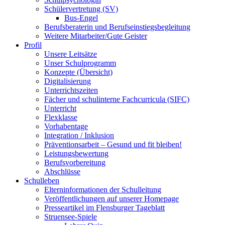
Schülervertretung (SV)
Bus-Engel
Berufsberaterin und Berufseinstiegsbegleitung
Weitere Mitarbeiter/Gute Geister
Profil
Unsere Leitsätze
Unser Schulprogramm
Konzepte (Übersicht)
Digitalisierung
Unterrichtszeiten
Fächer und schulinterne Fachcurricula (SIFC)
Unterricht
Flexklasse
Vorhabentage
Integration / Inklusion
Präventionsarbeit – Gesund und fit bleiben!
Leistungsbewertung
Berufsvorbereitung
Abschlüsse
Schulleben
Elterninformationen der Schulleitung
Veröffentlichungen auf unserer Homepage
Presseartikel im Flensburger Tageblatt
Struensee-Spiele