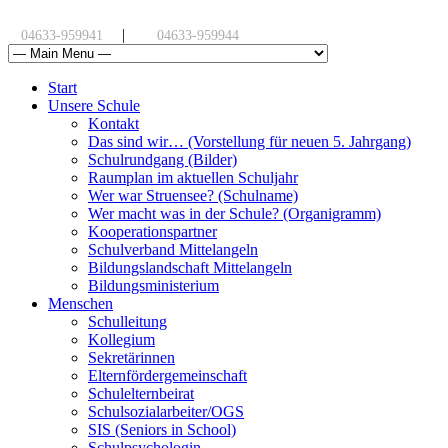
|
04633-959941
04633-959944
Start
Unsere Schule
Kontakt
Das sind wir… (Vorstellung für neuen 5. Jahrgang)
Schulrundgang (Bilder)
Raumplan im aktuellen Schuljahr
Wer war Struensee? (Schulname)
Wer macht was in der Schule? (Organigramm)
Kooperationspartner
Schulverband Mittelangeln
Bildungslandschaft Mittelangeln
Bildungsministerium
Menschen
Schulleitung
Kollegium
Sekretärinnen
Elternfördergemeinschaft
Schulelternbeirat
Schulsozialarbeiter/OGS
SIS (Seniors in School)
Schulpsychologin