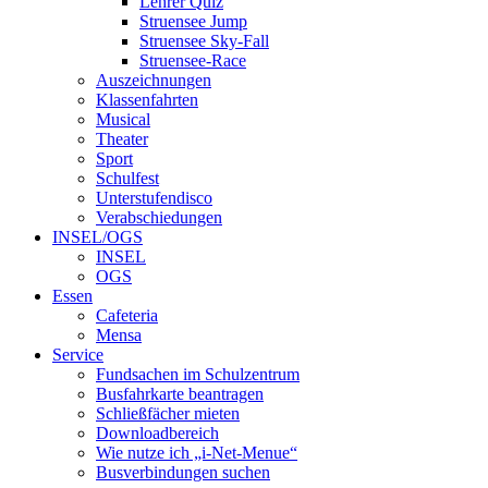
Lehrer Quiz
Struensee Jump
Struensee Sky-Fall
Struensee-Race
Auszeichnungen
Klassenfahrten
Musical
Theater
Sport
Schulfest
Unterstufendisco
Verabschiedungen
INSEL/OGS
INSEL
OGS
Essen
Cafeteria
Mensa
Service
Fundsachen im Schulzentrum
Busfahrkarte beantragen
Schließfächer mieten
Downloadbereich
Wie nutze ich „i-Net-Menue“
Busverbindungen suchen