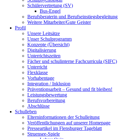
Schülervertretung (SV)
Bus-Engel
Berufsberaterin und Berufseinstiegsbegleitung
Weitere Mitarbeiter/Gute Geister
Profil
Unsere Leitsätze
Unser Schulprogramm
Konzepte (Übersicht)
Digitalisierung
Unterrichtszeiten
Fächer und schulinterne Fachcurricula (SIFC)
Unterricht
Flexklasse
Vorhabentage
Integration / Inklusion
Präventionsarbeit – Gesund und fit bleiben!
Leistungsbewertung
Berufsvorbereitung
Abschlüsse
Schulleben
Elterninformationen der Schulleitung
Veröffentlichungen auf unserer Homepage
Presseartikel im Flensburger Tageblatt
Struensee-Spiele