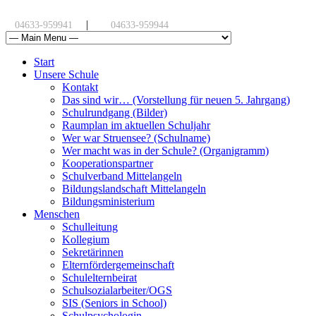
|
04633-959941
04633-959944
Start
Unsere Schule
Kontakt
Das sind wir… (Vorstellung für neuen 5. Jahrgang)
Schulrundgang (Bilder)
Raumplan im aktuellen Schuljahr
Wer war Struensee? (Schulname)
Wer macht was in der Schule? (Organigramm)
Kooperationspartner
Schulverband Mittelangeln
Bildungslandschaft Mittelangeln
Bildungsministerium
Menschen
Schulleitung
Kollegium
Sekretärinnen
Elternfördergemeinschaft
Schulelternbeirat
Schulsozialarbeiter/OGS
SIS (Seniors in School)
Schulpsychologin