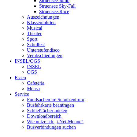
Struensee Jump
Struensee Sky-Fall
Struensee-Race
Auszeichnungen
Klassenfahrten
Musical
Theater
Sport
Schulfest
Unterstufendisco
Verabschiedungen
INSEL/OGS
INSEL
OGS
Essen
Cafeteria
Mensa
Service
Fundsachen im Schulzentrum
Busfahrkarte beantragen
Schließfächer mieten
Downloadbereich
Wie nutze ich „i-Net-Menue“
Busverbindungen suchen