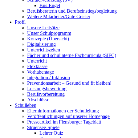
Bus-Engel
Berufsberaterin und Berufseinstiegsbegleitung
Weitere Mitarbeiter/Gute Geister
Profil
Unsere Leitsätze
Unser Schulprogramm
Konzepte (Übersicht)
Digitalisierung
Unterrichtszeiten
Fächer und schulinterne Fachcurricula (SIFC)
Unterricht
Flexklasse
Vorhabentage
Integration / Inklusion
Präventionsarbeit – Gesund und fit bleiben!
Leistungsbewertung
Berufsvorbereitung
Abschlüsse
Schulleben
Elterninformationen der Schulleitung
Veröffentlichungen auf unserer Homepage
Presseartikel im Flensburger Tageblatt
Struensee-Spiele
Lehrer Quiz