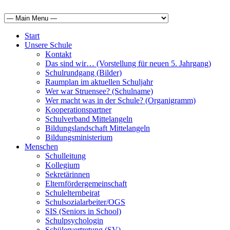
Start
Unsere Schule
Kontakt
Das sind wir… (Vorstellung für neuen 5. Jahrgang)
Schulrundgang (Bilder)
Raumplan im aktuellen Schuljahr
Wer war Struensee? (Schulname)
Wer macht was in der Schule? (Organigramm)
Kooperationspartner
Schulverband Mittelangeln
Bildungslandschaft Mittelangeln
Bildungsministerium
Menschen
Schulleitung
Kollegium
Sekretärinnen
Elternfördergemeinschaft
Schulelternbeirat
Schulsozialarbeiter/OGS
SIS (Seniors in School)
Schulpsychologin
Schülervertretung (SV)