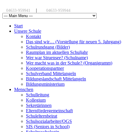
|
04633-959941
04633-959944
Start
Unsere Schule
Kontakt
Das sind wir… (Vorstellung für neuen 5. Jahrgang)
Schulrundgang (Bilder)
Raumplan im aktuellen Schuljahr
Wer war Struensee? (Schulname)
Wer macht was in der Schule? (Organigramm)
Kooperationspartner
Schulverband Mittelangeln
Bildungslandschaft Mittelangeln
Bildungsministerium
Menschen
Schulleitung
Kollegium
Sekretärinnen
Elternfördergemeinschaft
Schulelternbeirat
Schulsozialarbeiter/OGS
SIS (Seniors in School)
Schulpsychologin