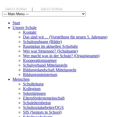
|
04633-959941
04633-959944
Start
Unsere Schule
Kontakt
Das sind wir… (Vorstellung für neuen 5. Jahrgang)
Schulrundgang (Bilder)
Raumplan im aktuellen Schuljahr
Wer war Struensee? (Schulname)
Wer macht was in der Schule? (Organigramm)
Kooperationspartner
Schulverband Mittelangeln
Bildungslandschaft Mittelangeln
Bildungsministerium
Menschen
Schulleitung
Kollegium
Sekretärinnen
Elternfördergemeinschaft
Schulelternbeirat
Schulsozialarbeiter/OGS
SIS (Seniors in School)
Schulpsychologin