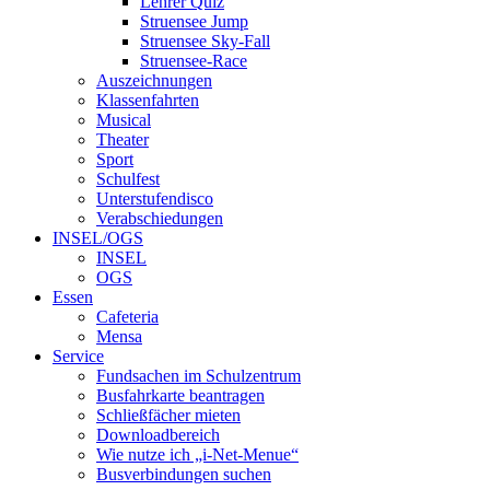
Lehrer Quiz
Struensee Jump
Struensee Sky-Fall
Struensee-Race
Auszeichnungen
Klassenfahrten
Musical
Theater
Sport
Schulfest
Unterstufendisco
Verabschiedungen
INSEL/OGS
INSEL
OGS
Essen
Cafeteria
Mensa
Service
Fundsachen im Schulzentrum
Busfahrkarte beantragen
Schließfächer mieten
Downloadbereich
Wie nutze ich „i-Net-Menue“
Busverbindungen suchen