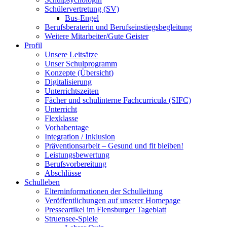
Schülervertretung (SV)
Bus-Engel
Berufsberaterin und Berufseinstiegsbegleitung
Weitere Mitarbeiter/Gute Geister
Profil
Unsere Leitsätze
Unser Schulprogramm
Konzepte (Übersicht)
Digitalisierung
Unterrichtszeiten
Fächer und schulinterne Fachcurricula (SIFC)
Unterricht
Flexklasse
Vorhabentage
Integration / Inklusion
Präventionsarbeit – Gesund und fit bleiben!
Leistungsbewertung
Berufsvorbereitung
Abschlüsse
Schulleben
Elterninformationen der Schulleitung
Veröffentlichungen auf unserer Homepage
Presseartikel im Flensburger Tageblatt
Struensee-Spiele