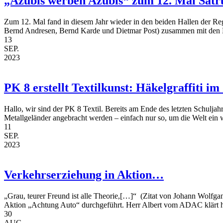
„Azubis werben Azubis“ zum 12. Mal Satru
Zum 12. Mal fand in diesem Jahr wieder in den beiden Hallen der Re
Bernd Andresen, Bernd Karde und Dietmar Post) zusammen mit den Le
13
SEP.
2023
PK 8 erstellt Textilkunst: Häkelgraffiti 
Hallo, wir sind der PK 8 Textil. Bereits am Ende des letzten Schuljah
Metallgeländer angebracht werden – einfach nur so, um die Welt ein w
11
SEP.
2023
Verkehrserziehung in Aktion…
„Grau, teurer Freund ist alle Theorie,[…]“ (Zitat von Johann Wolfga
Aktion „Achtung Auto“ durchgeführt. Herr Albert vom ADAC klärt hi
30
AUG.