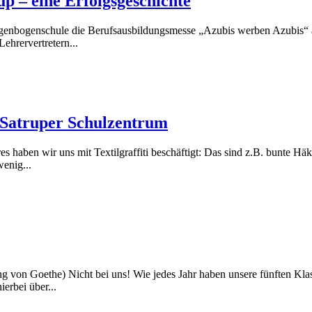
p – eine Erfolgsgeschichte
genbogenschule die Berufsausbildungsmesse „Azubis werben Azubis“ am
hrervertretern...
im Satruper Schulzentrum
res haben wir uns mit Textilgraffiti beschäftigt: Das sind z.B. bunte Hä
enig...
ng von Goethe) Nicht bei uns! Wie jedes Jahr haben unsere fünften Klas
erbei über...