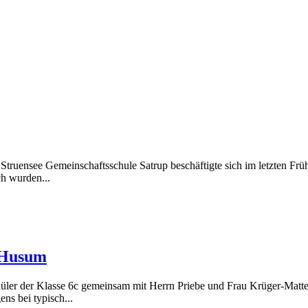
r Struensee Gemeinschaftsschule Satrup beschäftigte sich im letzten F
h wurden...
n Husum
ler der Klasse 6c gemeinsam mit Herrn Priebe und Frau Krüger-Mattes
ns bei typisch...