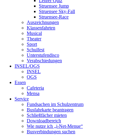
Lehrer Quiz
Struensee Jump
Struensee Sky-Fall
Struensee-Race
Auszeichnungen
Klassenfahrten
Musical
Theater
Sport
Schulfest
Unterstufendisco
Verabschiedungen
INSEL/OGS
INSEL
OGS
Essen
Cafeteria
Mensa
Service
Fundsachen im Schulzentrum
Busfahrkarte beantragen
Schließfächer mieten
Downloadbereich
Wie nutze ich „i-Net-Menue“
Busverbindungen suchen