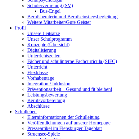
Schülervertretung (SV)
Bus-Engel
Berufsberaterin und Berufseinstiegsbegleitung
Weitere Mitarbeiter/Gute Geister
Profil
Unsere Leitsätze
Unser Schulprogramm
Konzepte (Übersicht)
Digitalisierung
Unterrichtszeiten
Fächer und schulinterne Fachcurricula (SIFC)
Unterricht
Flexklasse
Vorhabentage
Integration / Inklusion
Präventionsarbeit – Gesund und fit bleiben!
Leistungsbewertung
Berufsvorbereitung
Abschlüsse
Schulleben
Elterninformationen der Schulleitung
Veröffentlichungen auf unserer Homepage
Presseartikel im Flensburger Tageblatt
Struensee-Spiele