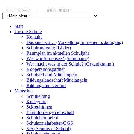
|
04633-959941
04633-959944
Start
Unsere Schule
Kontakt
Das sind wir… (Vorstellung für neuen 5. Jahrgang)
Schulrundgang (Bilder)
Raumplan im aktuellen Schuljahr
Wer war Struensee? (Schulname)
Wer macht was in der Schule? (Organigramm)
Kooperationspartner
Schulverband Mittelangeln
Bildungslandschaft Mittelangeln
Bildungsministerium
Menschen
Schulleitung
Kollegium
Sekretärinnen
Elternfördergemeinschaft
Schulelternbeirat
Schulsozialarbeiter/OGS
SIS (Seniors in School)
Schulpsychologin