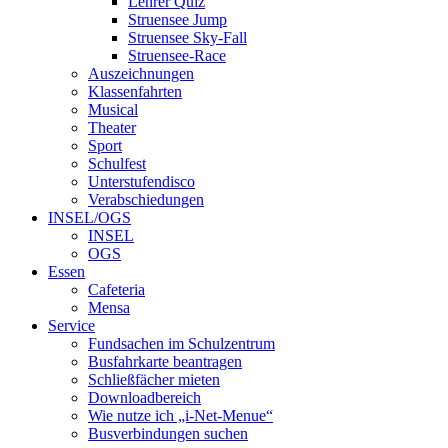
Lehrer Quiz
Struensee Jump
Struensee Sky-Fall
Struensee-Race
Auszeichnungen
Klassenfahrten
Musical
Theater
Sport
Schulfest
Unterstufendisco
Verabschiedungen
INSEL/OGS
INSEL
OGS
Essen
Cafeteria
Mensa
Service
Fundsachen im Schulzentrum
Busfahrkarte beantragen
Schließfächer mieten
Downloadbereich
Wie nutze ich „i-Net-Menue“
Busverbindungen suchen