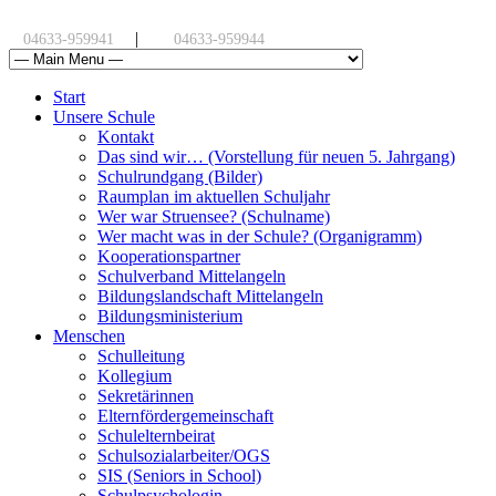
|
04633-959941
04633-959944
Start
Unsere Schule
Kontakt
Das sind wir… (Vorstellung für neuen 5. Jahrgang)
Schulrundgang (Bilder)
Raumplan im aktuellen Schuljahr
Wer war Struensee? (Schulname)
Wer macht was in der Schule? (Organigramm)
Kooperationspartner
Schulverband Mittelangeln
Bildungslandschaft Mittelangeln
Bildungsministerium
Menschen
Schulleitung
Kollegium
Sekretärinnen
Elternfördergemeinschaft
Schulelternbeirat
Schulsozialarbeiter/OGS
SIS (Seniors in School)
Schulpsychologin