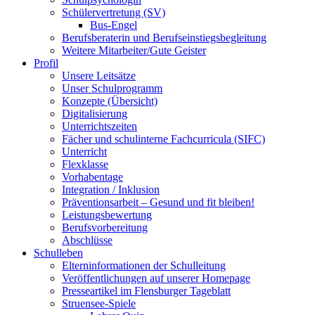
Schülervertretung (SV)
Bus-Engel
Berufsberaterin und Berufseinstiegsbegleitung
Weitere Mitarbeiter/Gute Geister
Profil
Unsere Leitsätze
Unser Schulprogramm
Konzepte (Übersicht)
Digitalisierung
Unterrichtszeiten
Fächer und schulinterne Fachcurricula (SIFC)
Unterricht
Flexklasse
Vorhabentage
Integration / Inklusion
Präventionsarbeit – Gesund und fit bleiben!
Leistungsbewertung
Berufsvorbereitung
Abschlüsse
Schulleben
Elterninformationen der Schulleitung
Veröffentlichungen auf unserer Homepage
Presseartikel im Flensburger Tageblatt
Struensee-Spiele