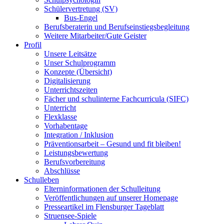
Schülervertretung (SV)
Bus-Engel
Berufsberaterin und Berufseinstiegsbegleitung
Weitere Mitarbeiter/Gute Geister
Profil
Unsere Leitsätze
Unser Schulprogramm
Konzepte (Übersicht)
Digitalisierung
Unterrichtszeiten
Fächer und schulinterne Fachcurricula (SIFC)
Unterricht
Flexklasse
Vorhabentage
Integration / Inklusion
Präventionsarbeit – Gesund und fit bleiben!
Leistungsbewertung
Berufsvorbereitung
Abschlüsse
Schulleben
Elterninformationen der Schulleitung
Veröffentlichungen auf unserer Homepage
Presseartikel im Flensburger Tageblatt
Struensee-Spiele