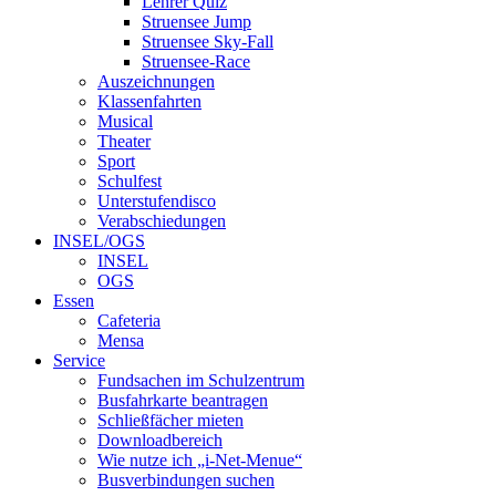
Lehrer Quiz
Struensee Jump
Struensee Sky-Fall
Struensee-Race
Auszeichnungen
Klassenfahrten
Musical
Theater
Sport
Schulfest
Unterstufendisco
Verabschiedungen
INSEL/OGS
INSEL
OGS
Essen
Cafeteria
Mensa
Service
Fundsachen im Schulzentrum
Busfahrkarte beantragen
Schließfächer mieten
Downloadbereich
Wie nutze ich „i-Net-Menue“
Busverbindungen suchen