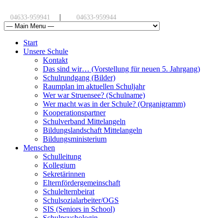
|
04633-959941
04633-959944
Start
Unsere Schule
Kontakt
Das sind wir… (Vorstellung für neuen 5. Jahrgang)
Schulrundgang (Bilder)
Raumplan im aktuellen Schuljahr
Wer war Struensee? (Schulname)
Wer macht was in der Schule? (Organigramm)
Kooperationspartner
Schulverband Mittelangeln
Bildungslandschaft Mittelangeln
Bildungsministerium
Menschen
Schulleitung
Kollegium
Sekretärinnen
Elternfördergemeinschaft
Schulelternbeirat
Schulsozialarbeiter/OGS
SIS (Seniors in School)
Schulpsychologin