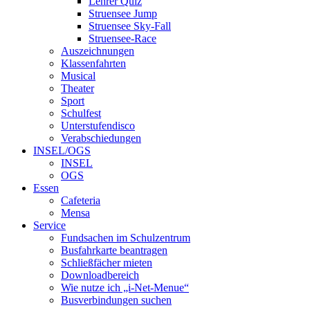
Lehrer Quiz
Struensee Jump
Struensee Sky-Fall
Struensee-Race
Auszeichnungen
Klassenfahrten
Musical
Theater
Sport
Schulfest
Unterstufendisco
Verabschiedungen
INSEL/OGS
INSEL
OGS
Essen
Cafeteria
Mensa
Service
Fundsachen im Schulzentrum
Busfahrkarte beantragen
Schließfächer mieten
Downloadbereich
Wie nutze ich „i-Net-Menue“
Busverbindungen suchen