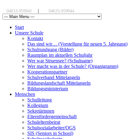
|
04633-959941
04633-959944
Start
Unsere Schule
Kontakt
Das sind wir… (Vorstellung für neuen 5. Jahrgang)
Schulrundgang (Bilder)
Raumplan im aktuellen Schuljahr
Wer war Struensee? (Schulname)
Wer macht was in der Schule? (Organigramm)
Kooperationspartner
Schulverband Mittelangeln
Bildungslandschaft Mittelangeln
Bildungsministerium
Menschen
Schulleitung
Kollegium
Sekretärinnen
Elternfördergemeinschaft
Schulelternbeirat
Schulsozialarbeiter/OGS
SIS (Seniors in School)
Schulpsychologin