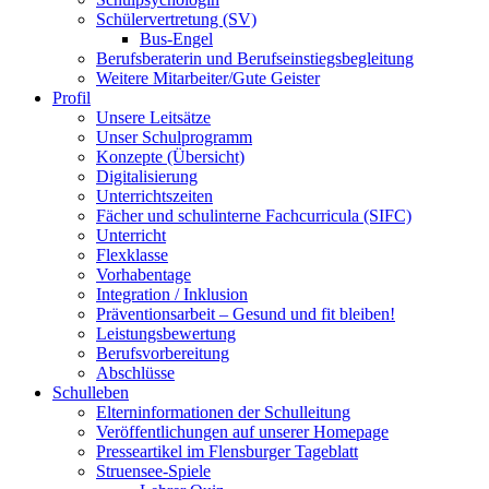
Schülervertretung (SV)
Bus-Engel
Berufsberaterin und Berufseinstiegsbegleitung
Weitere Mitarbeiter/Gute Geister
Profil
Unsere Leitsätze
Unser Schulprogramm
Konzepte (Übersicht)
Digitalisierung
Unterrichtszeiten
Fächer und schulinterne Fachcurricula (SIFC)
Unterricht
Flexklasse
Vorhabentage
Integration / Inklusion
Präventionsarbeit – Gesund und fit bleiben!
Leistungsbewertung
Berufsvorbereitung
Abschlüsse
Schulleben
Elterninformationen der Schulleitung
Veröffentlichungen auf unserer Homepage
Presseartikel im Flensburger Tageblatt
Struensee-Spiele