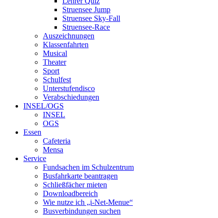
Lehrer Quiz
Struensee Jump
Struensee Sky-Fall
Struensee-Race
Auszeichnungen
Klassenfahrten
Musical
Theater
Sport
Schulfest
Unterstufendisco
Verabschiedungen
INSEL/OGS
INSEL
OGS
Essen
Cafeteria
Mensa
Service
Fundsachen im Schulzentrum
Busfahrkarte beantragen
Schließfächer mieten
Downloadbereich
Wie nutze ich „i-Net-Menue“
Busverbindungen suchen