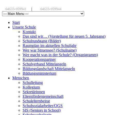
|
04633-959941
04633-959944
Start
Unsere Schule
Kontakt
Das sind wir… (Vorstellung für neuen 5. Jahrgang)
Schulrundgang (Bilder)
Raumplan im aktuellen Schuljahr
Wer war Struensee? (Schulname)
Wer macht was in der Schule? (Organigramm)
Kooperationspartner
Schulverband Mittelangeln
Bildungslandschaft Mittelangeln
Bildungsministerium
Menschen
Schulleitung
Kollegium
Sekretärinnen
Elternfördergemeinschaft
Schulelternbeirat
Schulsozialarbeiter/OGS
SIS (Seniors in School)
Schulpsychologin