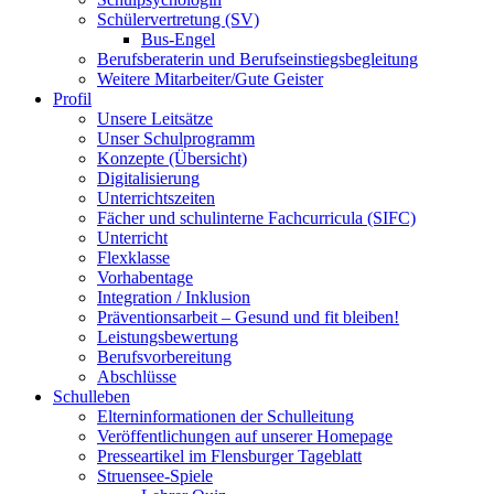
Schülervertretung (SV)
Bus-Engel
Berufsberaterin und Berufseinstiegsbegleitung
Weitere Mitarbeiter/Gute Geister
Profil
Unsere Leitsätze
Unser Schulprogramm
Konzepte (Übersicht)
Digitalisierung
Unterrichtszeiten
Fächer und schulinterne Fachcurricula (SIFC)
Unterricht
Flexklasse
Vorhabentage
Integration / Inklusion
Präventionsarbeit – Gesund und fit bleiben!
Leistungsbewertung
Berufsvorbereitung
Abschlüsse
Schulleben
Elterninformationen der Schulleitung
Veröffentlichungen auf unserer Homepage
Presseartikel im Flensburger Tageblatt
Struensee-Spiele