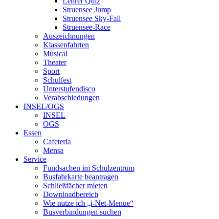
Lehrer Quiz
Struensee Jump
Struensee Sky-Fall
Struensee-Race
Auszeichnungen
Klassenfahrten
Musical
Theater
Sport
Schulfest
Unterstufendisco
Verabschiedungen
INSEL/OGS
INSEL
OGS
Essen
Cafeteria
Mensa
Service
Fundsachen im Schulzentrum
Busfahrkarte beantragen
Schließfächer mieten
Downloadbereich
Wie nutze ich „i-Net-Menue“
Busverbindungen suchen